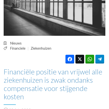
HUISARTSENPOST
PRAKTIJKZAKEN
TARIEVEN
VPHUISARTSEN
MEDISCHE VAKHANDEL
INLOGGEN
REGISTRATIE
Nieuws
Financiele
Ziekenhuizen
Financiële positie van vrijwel alle
ziekenhuizen is zwak ondanks
compensatie voor stijgende
kosten