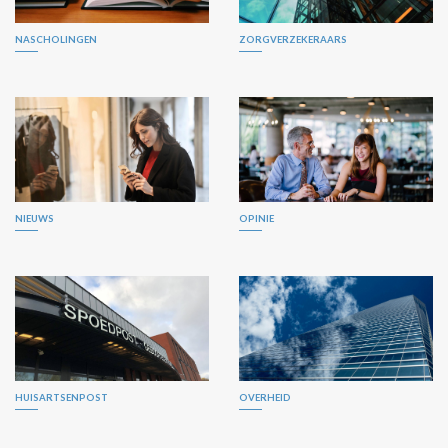
NASCHOLINGEN
ZORGVERZEKERAARS
NIEUWS
OPINIE
HUISARTSENPOST
OVERHEID