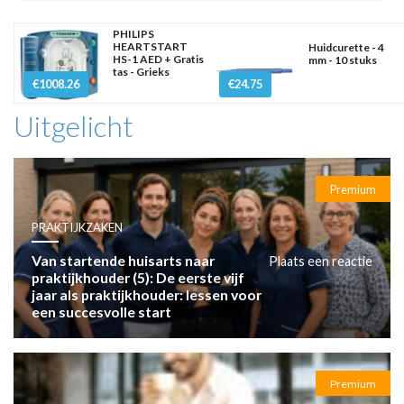
PHILIPS
HEARTSTART
Huidcurette - 4
HS-1 AED + Gratis
mm - 10 stuks
tas - Grieks
€1008.26
€24.75
Uitgelicht
Premium
PRAKTIJKZAKEN
Van startende huisarts naar
Plaats een reactie
praktijkhouder (5): De eerste vijf
jaar als praktijkhouder: lessen voor
een succesvolle start
Premium