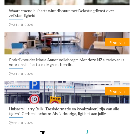
Waarnemend huisarts wint dispuut met Belastingdienst over
zelfstandigheid
31 JUL 2026
Premium
Praktijkhouder Marie Annet Vollebregt: ‘Met deze NZa-tarieven is
voor ons huisartsen de grens bereikt’
31 JUL 2026
Premium
Huisarts Harry Bulk: ‘Desinformatie en kwakzalverij zijn van alle
tijden”, Gerben Lochorn: ‘Als ik doodga, ligt het aan jullie’
28 JUL 2026