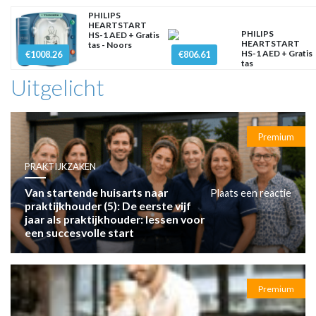
PHILIPS
HEARTSTART
PHILIPS
HS-1 AED + Gratis
HEARTSTART
tas - Noors
HS-1 AED + Gratis
€1008.26
€806.61
tas
Uitgelicht
Premium
PRAKTIJKZAKEN
Van startende huisarts naar
Plaats een reactie
praktijkhouder (5): De eerste vijf
jaar als praktijkhouder: lessen voor
een succesvolle start
Premium