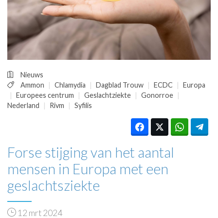
HUISARTSENPOST
PRAKTIJKZAKEN
TARIEVEN
VPHUISARTSEN
MEDISCHE VAKHANDEL
INLOGGEN
Nieuws
REGISTRATIE
Ammon
Chlamydia
Dagblad Trouw
ECDC
Europa
Europees centrum
Geslachtziekte
Gonorroe
Nederland
Rivm
Syfilis
Forse stijging van het aantal
mensen in Europa met een
geslachtsziekte
12 mrt 2024