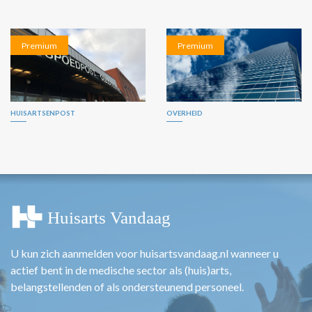
Premium
Premium
HUISARTSENPOST
OVERHEID
U kun zich aanmelden voor huisartsvandaag.nl wanneer u
actief bent in de medische sector als (huis)arts,
belangstellenden of als ondersteunend personeel.