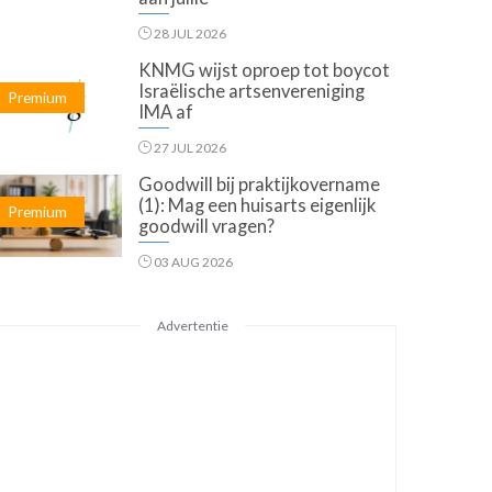
28 JUL 2026
KNMG wijst oproep tot boycot
Israëlische artsenvereniging
Premium
IMA af
27 JUL 2026
Goodwill bij praktijkovername
(1): Mag een huisarts eigenlijk
Premium
goodwill vragen?
03 AUG 2026
Advertentie