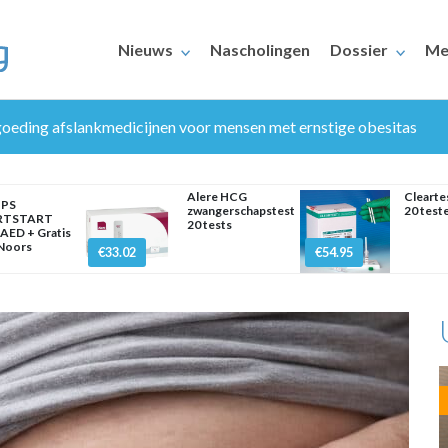
Nieuws
Nascholingen
Dossier
Me
goeding afslankmedicijnen voor mensen met ernstige obesitas
Alere HCG
Cleart
IPS
zwangerschapstest
20 test
RTSTART
20 tests
AED + Gratis
 Noors
€33.02
€54.95
ERAARS