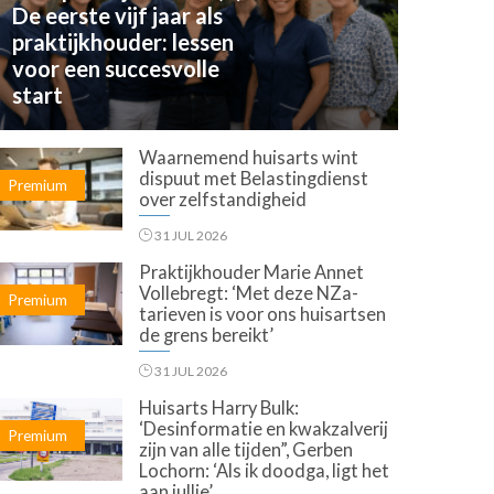
De eerste vijf jaar als
praktijkhouder: lessen
voor een succesvolle
start
Waarnemend huisarts wint
dispuut met Belastingdienst
Premium
over zelfstandigheid
31 JUL 2026
Praktijkhouder Marie Annet
Vollebregt: ‘Met deze NZa-
Premium
tarieven is voor ons huisartsen
de grens bereikt’
31 JUL 2026
Huisarts Harry Bulk:
‘Desinformatie en kwakzalverij
Premium
zijn van alle tijden”, Gerben
Lochorn: ‘Als ik doodga, ligt het
aan jullie’