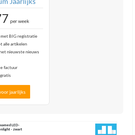
m Jaarlijks
77
per week
 met BIG registratie
 alle artikelen
 het nieuwste nieuws
se factuur
gratis
voor jaarlijks
xamed LED-
nlight - zwart