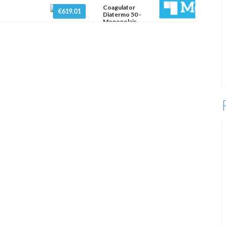
Coagulator
€619.01
Diatermo 50 -
Monopolair