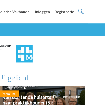
dische Vakhandel
Inloggen
Registratie
est® CRP
en
Uitgelicht
PRAKTIJKZAKEN
Premium
Van startende huisarts
Plaats een reactie
naar praktijkhouder (5):