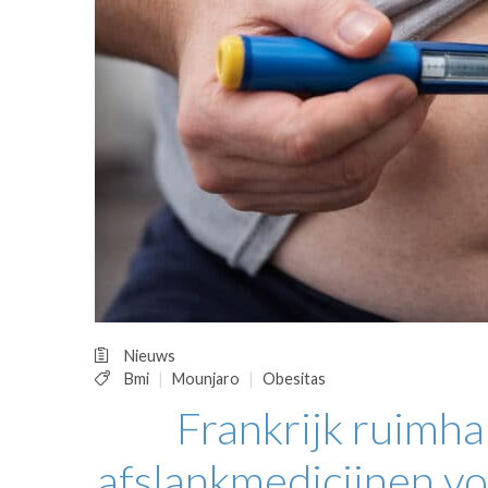
OPINIE
HUISARTSENP
PRAKTIJKZAK
TARIEVEN
VPHUISARTSE
MEDISCHE VAKH
INLOGGEN
REGISTRATIE
Nieuws
Bmi
Mounjaro
Obesitas
Frankrijk ruimha
afslankmedicijnen v