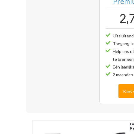
Premiu
2,
Uitsluitend
Toegang tot
Help ons u
te brengen
Eén jaarlijk
2 maanden 
Kies 
Lu
Pe