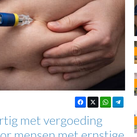
OST
EN
N
ANDEL
rtig met vergoeding
oor mensen met ernstige