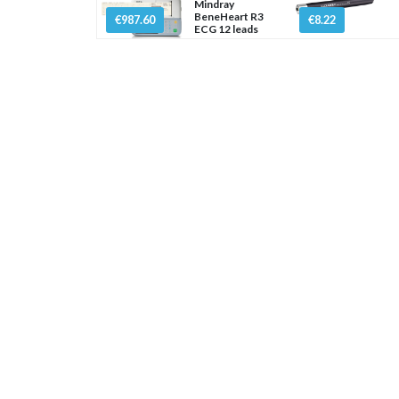
Mindray
BeneHeart R3
€987.60
€8.22
ECG 12 leads