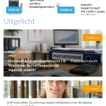
spot check
monitor,
PHILIPS
bewakingsmonitor
HEARTSTART
€784.30
€1008.26
HS-1 AED + Gratis
tas - Engels
Uitgelicht
Premium
PRAKTIJKZAKEN
Goodwill bij praktijkovername (3):
Plaats een reactie
Wat is een huisartsenpraktijk
eigenlijk waard?
Premium
LHV-voorzitter Tasche nog steeds verbijsterd over de nieuwe