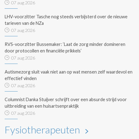
07 aug 2026
LHV-voorzitter Tasche nog steeds verbijsterd over de nieuwe
tarieven van de NZa
07 aug 2026
RVS-voorzitter Bussemaker: ‘Laat de zorg minder domineren
door protocollen en financiële prikkels’
07 aug 2026
Autismezorg sluit vaak niet aan op wat mensen zelf waardevol en
effectief vinden
07 aug 2026
Columnist Danka Stuijver schrijft over een absurde strijd voor
uitbreiding van een huisartsenpraktijk
07 aug 2026
Fysiotherapeuten