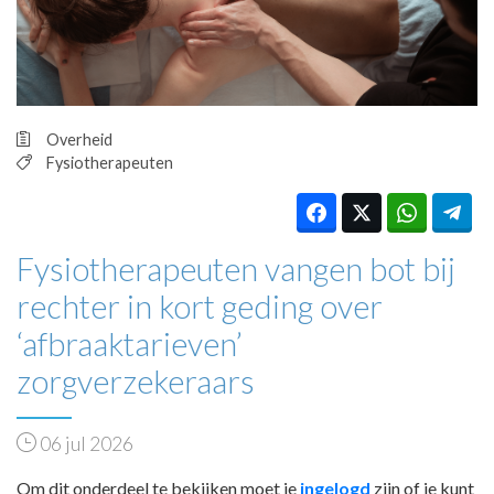
HUISARTSENPOST
PRAKTIJKZAKEN
TARIEVEN
VPHUISARTSEN
MEDISCHE VAKHANDEL
Overheid
INLOGGEN
Fysiotherapeuten
REGISTRATIE
Fysiotherapeuten vangen bot bij
rechter in kort geding over
‘afbraaktarieven’
zorgverzekeraars
06 jul 2026
Om dit onderdeel te bekijken moet je
ingelogd
zijn of je kunt