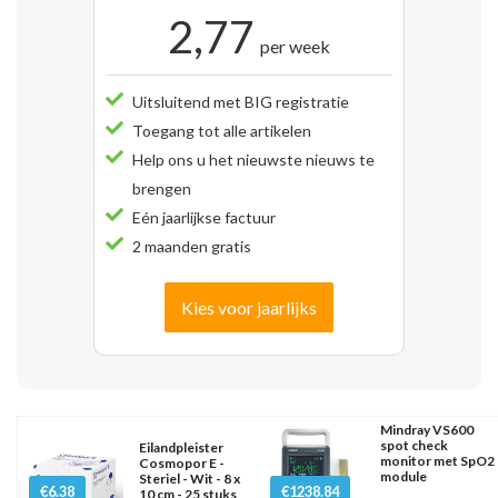
2,77
per week
Uitsluitend met BIG registratie
Toegang tot alle artikelen
Help ons u het nieuwste nieuws te
brengen
Eén jaarlijkse factuur
2 maanden gratis
Kies voor jaarlijks
Mindray VS600
spot check
Eilandpleister
monitor met SpO2
Cosmopor E -
module
Steriel - Wit - 8 x
€6.38
€1238.84
10 cm - 25 stuks