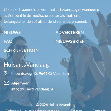
U kun zich aanmelden voor huisartsvandaag.nl wanneer u
actief bent in de medische sector als (huis)arts,
belangstellenden of als ondersteunend personeel.
NIEUWS
ADVERTEREN
FAQ
NIEUWSBRIEF
SCHRIJF JE NU IN
HuisartsVandaag
Phoenixweg 43, 9641KS Veendam
Algemeen
info@huisartsvandaag.nl
© 2026 HuisartsVandaag
Colofon & Leveringsvoorwaarden
Privacy
Contact