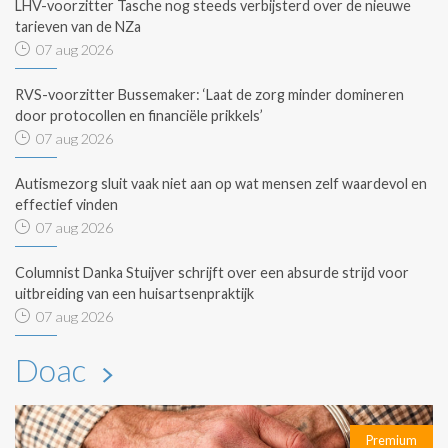
LHV-voorzitter Tasche nog steeds verbijsterd over de nieuwe
tarieven van de NZa
07 aug 2026
RVS-voorzitter Bussemaker: ‘Laat de zorg minder domineren
door protocollen en financiële prikkels’
07 aug 2026
Autismezorg sluit vaak niet aan op wat mensen zelf waardevol en
effectief vinden
07 aug 2026
Columnist Danka Stuijver schrijft over een absurde strijd voor
uitbreiding van een huisartsenpraktijk
07 aug 2026
Doac
Premium