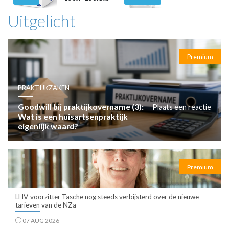
Uitgelicht
Premium
PRAKTIJKZAKEN
Goodwill bij praktijkovername (3):
Plaats een reactie
Wat is een huisartsenpraktijk
eigenlijk waard?
Premium
LHV-voorzitter Tasche nog steeds verbijsterd over de nieuwe
tarieven van de NZa
07 AUG 2026