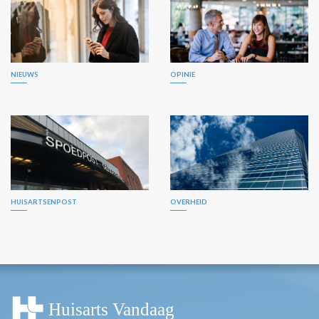
NIEUWS
OPINIE
HUISARTSENPOST
OVERHEID