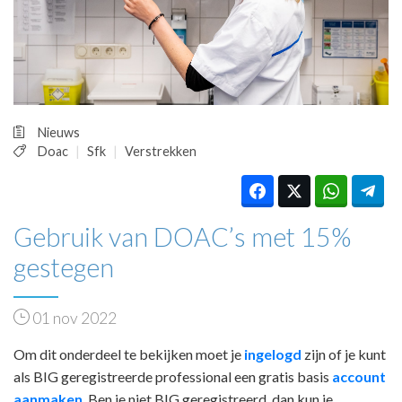
HUISARTSENPOST
PRAKTIJKZAKEN
TARIEVEN
VPHUISARTSEN
MEDISCHE VAKHANDEL
INLOGGEN
Nieuws
REGISTRATIE
Doac
Sfk
Verstrekken
Gebruik van DOAC’s met 15%
gestegen
01 nov 2022
Om dit onderdeel te bekijken moet je
ingelogd
zijn of je kunt
als BIG geregistreerde professional een gratis basis
account
aanmaken
. Ben je niet BIG geregistreerd, dan kun je