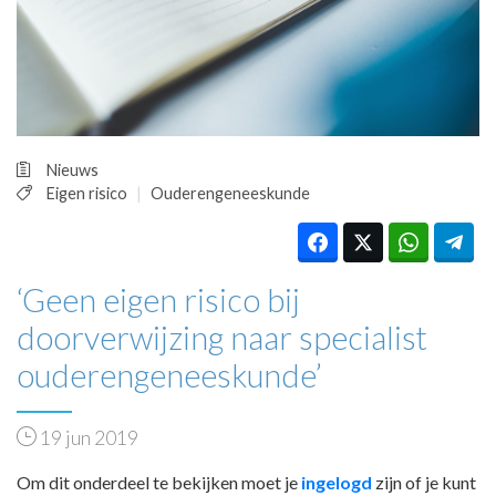
HUISARTSENPOST
PRAKTIJKZAKEN
TARIEVEN
VPHUISARTSEN
MEDISCHE VAKHANDEL
INLOGGEN
Nieuws
REGISTRATIE
Eigen risico
Ouderengeneeskunde
‘Geen eigen risico bij
doorverwijzing naar specialist
ouderengeneeskunde’
19 jun 2019
Om dit onderdeel te bekijken moet je
ingelogd
zijn of je kunt