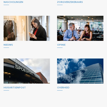
NASCHOLINGEN
ZORGVERZEKERAARS
NIEUWS
OPINIE
HUISARTSENPOST
OVERHEID