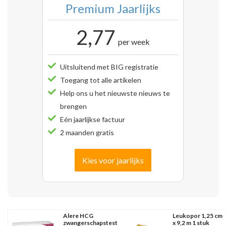
Premium Jaarlijks
2,77
per week
Uitsluitend met BIG registratie
Toegang tot alle artikelen
Help ons u het nieuwste nieuws te
brengen
Eén jaarlijkse factuur
2 maanden gratis
Kies voor jaarlijks
Alere HCG
Leukopor 1,25 cm
zwangerschapstest
x 9,2 m 1 stuk