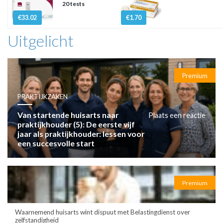
20 tests
€33.02
€1.70
Uitgelicht
Premium
PRAKTIJKZAKEN
Van startende huisarts naar
Plaats een reactie
praktijkhouder (5): De eerste vijf
jaar als praktijkhouder: lessen voor
een succesvolle start
Premium
Waarnemend huisarts wint dispuut met Belastingdienst over
zelfstandigheid