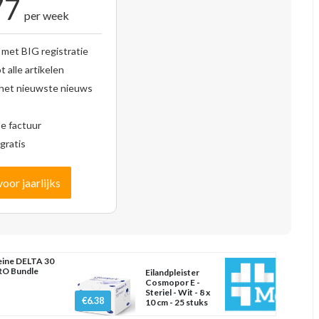
77
per week
 met BIG registratie
 alle artikelen
 het nieuwste nieuws
se factuur
gratis
voor jaarlijks
ine DELTA 30
O Bundle
Eilandpleister
Cosmopor E -
Steriel - Wit - 8 x
€6.38
10 cm - 25 stuks