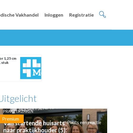
dische Vakhandel
Inloggen
Registratie
r 1,25 cm
1 stuk
Uitgelicht
PRAKTIJKZAKEN
Premium
Van startende huisarts
Plaats een reactie
naar praktijkhouder (5):