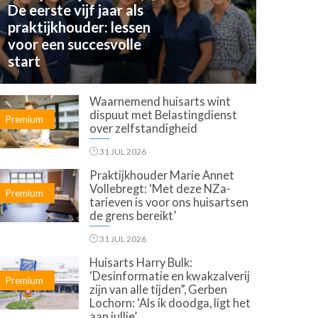
De eerste vijf jaar als
praktijkhouder: lessen
voor een succesvolle
start
Waarnemend huisarts wint
dispuut met Belastingdienst
Premium
over zelfstandigheid
31 JUL 2026
Praktijkhouder Marie Annet
Vollebregt: ‘Met deze NZa-
Premium
tarieven is voor ons huisartsen
de grens bereikt’
31 JUL 2026
Huisarts Harry Bulk:
‘Desinformatie en kwakzalverij
Premium
zijn van alle tijden”, Gerben
Lochorn: ‘Als ik doodga, ligt het
aan jullie’