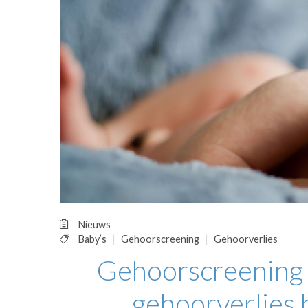
OPINIE
HUISARTSENP
PRAKTIJKZAK
TARIEVEN
VPHUISARTSE
MEDISCHE VAKH
INLOGGEN
REGISTRATIE
Nieuws
Baby’s
Gehoorscreening
Gehoorverlies
Gehoorscreening s
gehoorverlies b