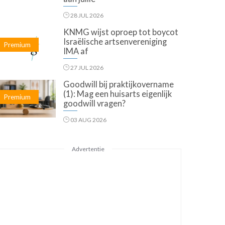
28 JUL 2026
KNMG wijst oproep tot boycot
Israëlische artsenvereniging
Premium
IMA af
27 JUL 2026
Goodwill bij praktijkovername
(1): Mag een huisarts eigenlijk
Premium
goodwill vragen?
03 AUG 2026
Advertentie