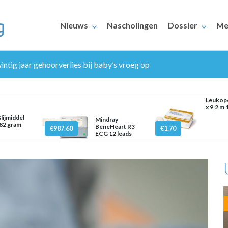
Nieuws
Nascholingen
Dossier
Me
ntig jaar gehoorverlies bij baby’s vroeg op
Leukopo
x 9,2 m 
lijmiddel
Mindray
82 gram
BeneHeart R3
€987.60
€1.70
ECG 12 leads
ERAARS