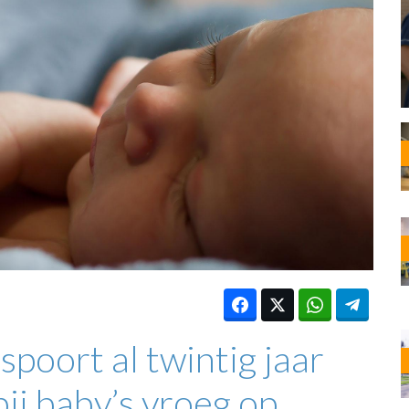
OST
EN
N
ANDEL
poort al twintig jaar
ij baby’s vroeg op