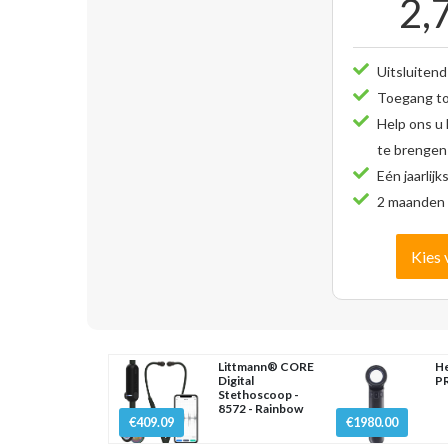
2,
Uitsluitend
Toegang tot
Help ons u
te brengen
Eén jaarlijk
2 maanden 
Kies 
Littmann® CORE
He
Digital
PR
Stethoscoop -
8572 - Rainbow
€409.09
€1980.00