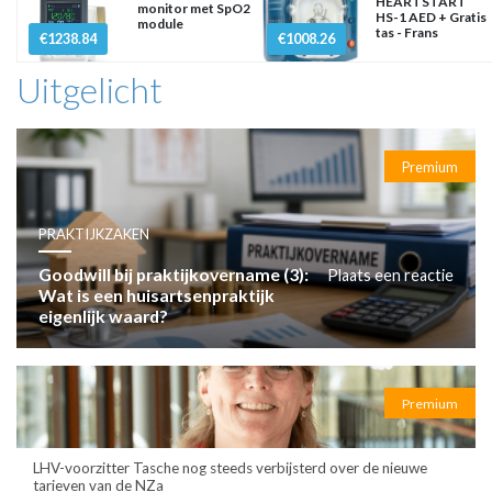
HEARTSTART
monitor met SpO2
HS-1 AED + Gratis
module
tas - Frans
€1238.84
€1008.26
Uitgelicht
Premium
PRAKTIJKZAKEN
Goodwill bij praktijkovername (3):
Plaats een reactie
Wat is een huisartsenpraktijk
eigenlijk waard?
Premium
LHV-voorzitter Tasche nog steeds verbijsterd over de nieuwe
tarieven van de NZa