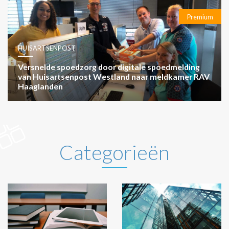
Premium
HUISARTSENPOST
Versnelde spoedzorg door digitale spoedmelding
van Huisartsenpost Westland naar meldkamer RAV
Haaglanden
Categorieën