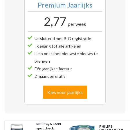
Premium Jaarlijks
2,77
per week
Uitsluitend met BIG registratie
Toegang tot alle artikelen
Help ons u het nieuwste nieuws te
brengen
Eén jaarlijkse factuur
2 maanden gratis
Kies voor jaarlijks
Mindray VS600
PHILIPS
spot check