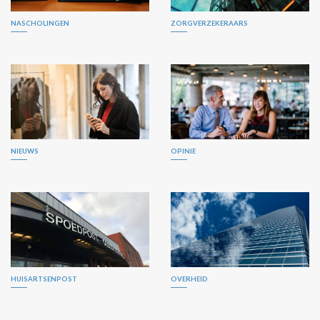
NASCHOLINGEN
ZORGVERZEKERAARS
NIEUWS
OPINIE
HUISARTSENPOST
OVERHEID