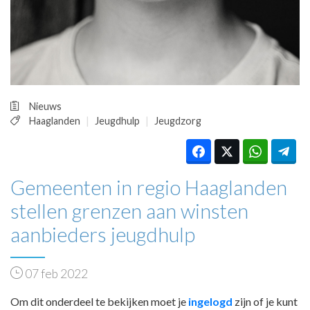
HUISARTSENPOST
PRAKTIJKZAKEN
TARIEVEN
VPHUISARTSEN
MEDISCHE VAKHANDEL
INLOGGEN
Nieuws
REGISTRATIE
Haaglanden
Jeugdhulp
Jeugdzorg
Gemeenten in regio Haaglanden
stellen grenzen aan winsten
aanbieders jeugdhulp
07 feb 2022
Om dit onderdeel te bekijken moet je
ingelogd
zijn of je kunt