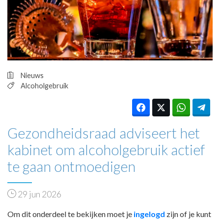
HUISARTSENPOST
PRAKTIJKZAKEN
TARIEVEN
VPHUISARTSEN
MEDISCHE VAKHANDEL
INLOGGEN
Nieuws
REGISTRATIE
Alcoholgebruik
Gezondheidsraad adviseert het
kabinet om alcoholgebruik actief
te gaan ontmoedigen
29 jun 2026
Om dit onderdeel te bekijken moet je
ingelogd
zijn of je kunt