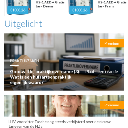
HS-1 AED + Gratis
HS-1 AED + Gratis
tas - Deens
tas - Frans
€1008.26
€1008.26
Uitgelicht
Premium
PRAKTIJKZAKEN
Goodwill bij praktijkovername (3):
Plaats een reactie
Wat is een huisartsenpraktijk
eigenlijk waard?
Premium
LHV-voorzitter Tasche nog steeds verbijsterd over de nieuwe
tarieven van de NZa