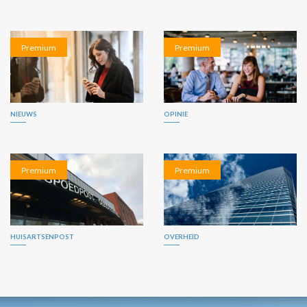
Premium
Premium
NIEUWS
OPINIE
Premium
Premium
HUISARTSENPOST
OVERHEID