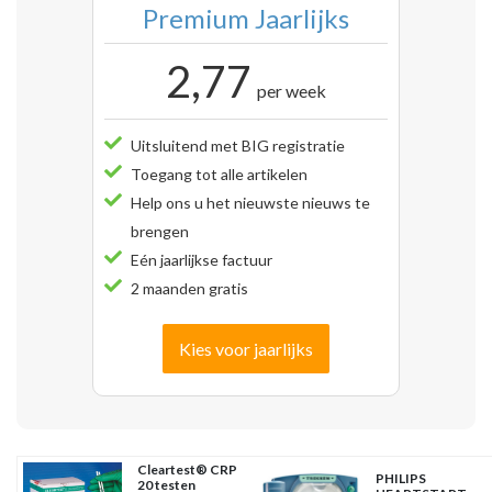
Premium Jaarlijks
2,77
per week
Uitsluitend met BIG registratie
Toegang tot alle artikelen
Help ons u het nieuwste nieuws te
brengen
Eén jaarlijkse factuur
2 maanden gratis
Kies voor jaarlijks
Cleartest® CRP
PHILIPS
20 testen