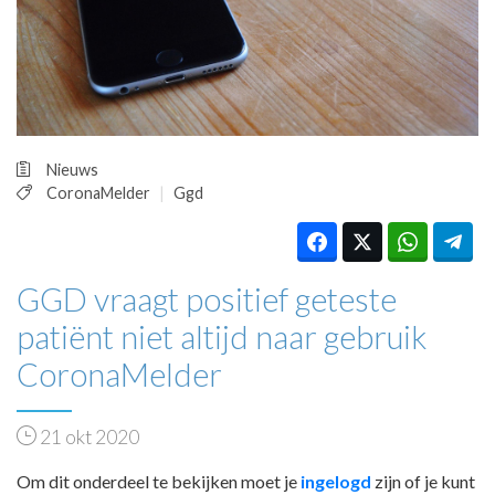
HUISARTSENPOST
PRAKTIJKZAKEN
TARIEVEN
VPHUISARTSEN
MEDISCHE VAKHANDEL
INLOGGEN
Nieuws
REGISTRATIE
CoronaMelder
Ggd
GGD vraagt positief geteste
patiënt niet altijd naar gebruik
CoronaMelder
21 okt 2020
Om dit onderdeel te bekijken moet je
ingelogd
zijn of je kunt