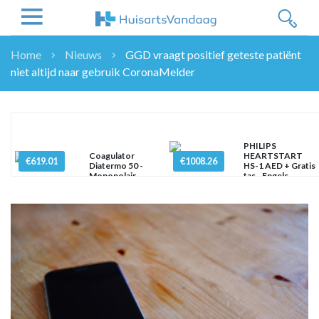
Home
Nieuws
GGD vraagt positief geteste patiënt
niet altijd naar gebruik CoronaMelder
NIEUWS
NIEUWS
OVERHEID
WETENSCHAP
PHILIPS
Coagulator
HEARTSTART
ZORGVERZEKERAARS
€619.01
€1008.26
Diatermo 50 -
HS-1 AED + Gratis
Monopolair
tas - Engels
ICT
NASCHOLINGEN
DOSSIER
ENQUÊTES
NHG
LHV
OPINIE