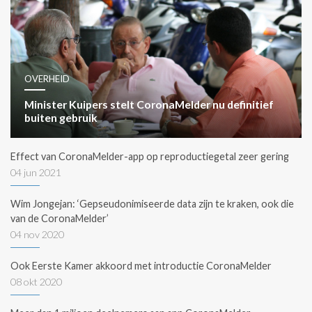
OVERHEID
Minister Kuipers stelt CoronaMelder nu definitief
buiten gebruik
Effect van CoronaMelder-app op reproductiegetal zeer gering
04 jun 2021
Wim Jongejan: ‘Gepseudonimiseerde data zijn te kraken, ook die
van de CoronaMelder’
04 nov 2020
Ook Eerste Kamer akkoord met introductie CoronaMelder
08 okt 2020