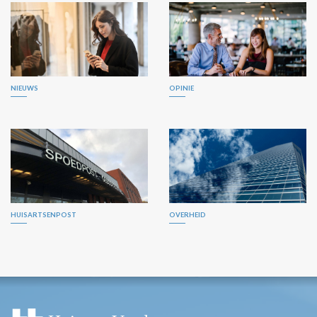
NIEUWS
OPINIE
HUISARTSENPOST
OVERHEID