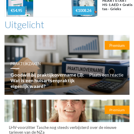
HEARTSTART
HS-1 AED + Gratis
tas - Grieks
€54.95
€1008.26
Uitgelicht
Premium
PRAKTIJKZAKEN
Goodwill bij praktijkovername (3):
Plaats een reactie
Wat is een huisartsenpraktijk
eigenlijk waard?
Premium
LHV-voorzitter Tasche nog steeds verbijsterd over de nieuwe
tarieven van de NZa