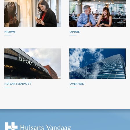
NIEUWS
OPINIE
HUISARTSENPOST
OVERHEID