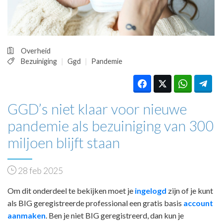
HUISARTSENPOST
PRAKTIJKZAKEN
TARIEVEN
VPHUISARTSEN
Overheid
MEDISCHE VAKHANDEL
Bezuiniging
Ggd
Pandemie
INLOGGEN
REGISTRATIE
GGD’s niet klaar voor nieuwe
pandemie als bezuiniging van 300
miljoen blijft staan
28 feb 2025
Om dit onderdeel te bekijken moet je
ingelogd
zijn of je kunt
als BIG geregistreerde professional een gratis basis
account
aanmaken
. Ben je niet BIG geregistreerd, dan kun je