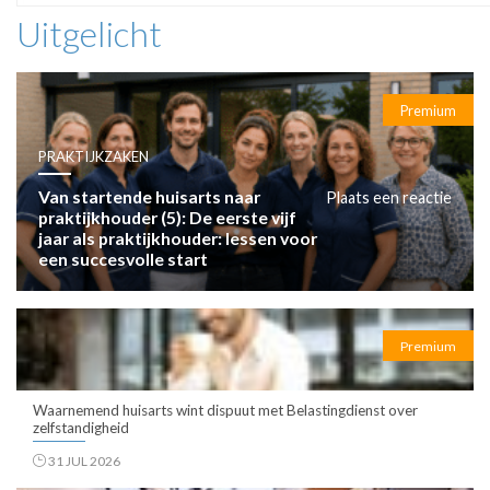
Uitgelicht
Premium
PRAKTIJKZAKEN
Van startende huisarts naar
Plaats een reactie
praktijkhouder (5): De eerste vijf
jaar als praktijkhouder: lessen voor
een succesvolle start
Premium
Waarnemend huisarts wint dispuut met Belastingdienst over
zelfstandigheid
31 JUL 2026