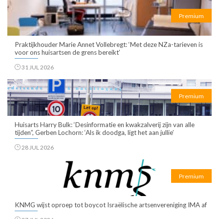
Premium
Praktijkhouder Marie Annet Vollebregt: ‘Met deze NZa-tarieven is
voor ons huisartsen de grens bereikt’
31 JUL 2026
Premium
Huisarts Harry Bulk: ‘Desinformatie en kwakzalverij zijn van alle
tijden”, Gerben Lochorn: ‘Als ik doodga, ligt het aan jullie’
28 JUL 2026
Premium
KNMG wijst oproep tot boycot Israëlische artsenvereniging IMA af