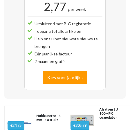
2,77
per week
Uitsluitend met BIG registratie
Toegang tot alle artikelen
Help ons u het nieuwste nieuws te
brengen
Eén jaarlijkse factuur
2 maanden gratis
Kies voor jaarlijks
Alsatom SU
100MPC
Huidcurette - 4
coagulator
mm - 10 stuks
€24.75
€805.79