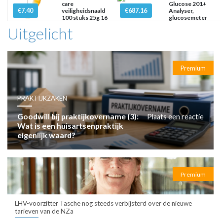
care
Glucose 201+
€7.40
€687.16
veiligheidsnaald
Analyser,
100 stuks 25g 16
glucosemeter
mm x
mmol/l
Uitgelicht
Premium
PRAKTIJKZAKEN
Goodwill bij praktijkovername (3):
Plaats een reactie
Wat is een huisartsenpraktijk
eigenlijk waard?
Premium
LHV-voorzitter Tasche nog steeds verbijsterd over de nieuwe
tarieven van de NZa