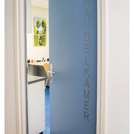
HUISARTSENPOST
PRAKTIJKZAKEN
TARIEVEN
VPHUISARTSEN
MEDISCHE VAKHANDEL
INLOGGEN
REGISTRATIE