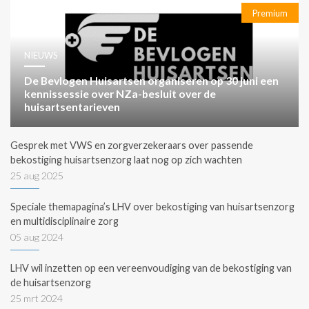
Premium
NIEUWS
De Bevlogen Huisartsen organiseren op 30 juni een
kennissessie over NZa-besluit over de
huisartsentarieven
Gesprek met VWS en zorgverzekeraars over passende
bekostiging huisartsenzorg laat nog op zich wachten
25 aug 2025
Speciale themapagina’s LHV over bekostiging van huisartsenzorg
en multidisciplinaire zorg
05 aug 2024
LHV wil inzetten op een vereenvoudiging van de bekostiging van
de huisartsenzorg
25 mrt 2024