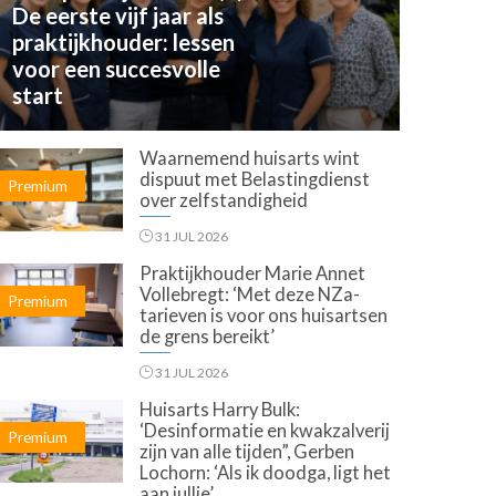
De eerste vijf jaar als
praktijkhouder: lessen
voor een succesvolle
start
Waarnemend huisarts wint
dispuut met Belastingdienst
Premium
over zelfstandigheid
31 JUL 2026
Praktijkhouder Marie Annet
Vollebregt: ‘Met deze NZa-
Premium
tarieven is voor ons huisartsen
de grens bereikt’
31 JUL 2026
Huisarts Harry Bulk:
‘Desinformatie en kwakzalverij
Premium
zijn van alle tijden”, Gerben
Lochorn: ‘Als ik doodga, ligt het
aan jullie’