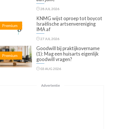
28 JUL 2026
KNMG wijst oproep tot boycot
Israëlische artsenvereniging
Premium
IMA af
27 JUL 2026
Goodwill bij praktijkovername
(1): Mag een huisarts eigenlijk
Premium
goodwill vragen?
03 AUG 2026
Advertentie