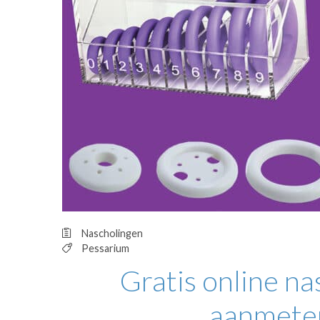
OPINIE
HUISARTSENP
PRAKTIJKZAK
TARIEVEN
VPHUISARTSE
MEDISCHE VAKH
INLOGGEN
REGISTRATIE
Nascholingen
Pessarium
Gratis online na
aanmeten