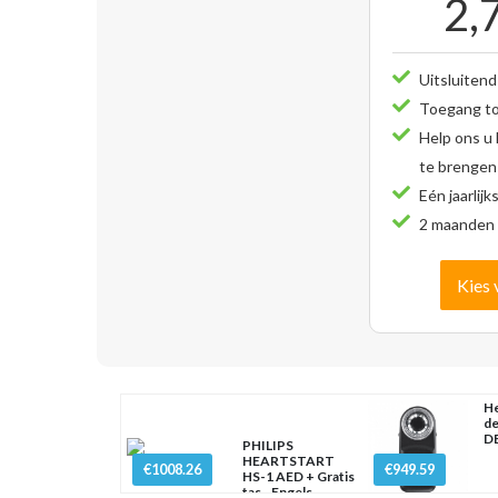
2,
Uitsluitend
Toegang tot
Help ons u
te brengen
Eén jaarlijk
2 maanden 
Kies 
He
d
D
PHILIPS
HEARTSTART
€1008.26
€949.59
HS-1 AED + Gratis
tas - Engels