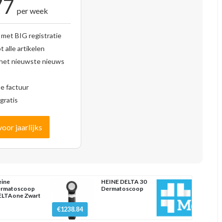
77
per week
 met BIG registratie
 alle artikelen
 het nieuwste nieuws
se factuur
gratis
voor jaarlijks
ine
HEINE DELTA 30
ermatoscoop
Dermatoscoop
ELTAone Zwart
€1238.84