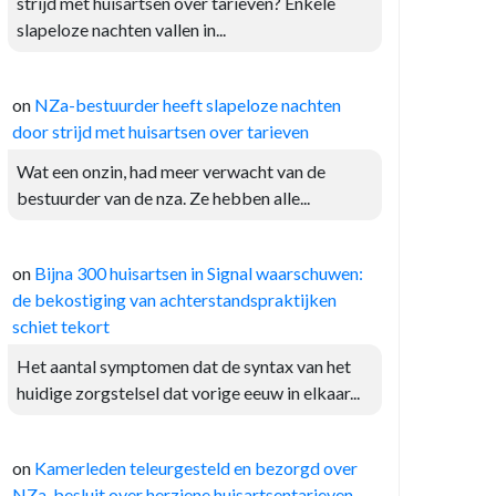
strijd met huisartsen over tarieven? Enkele
slapeloze nachten vallen in...
on
NZa-bestuurder heeft slapeloze nachten
door strijd met huisartsen over tarieven
Wat een onzin, had meer verwacht van de
bestuurder van de nza. Ze hebben alle...
on
Bijna 300 huisartsen in Signal waarschuwen:
de bekostiging van achterstandspraktijken
schiet tekort
Het aantal symptomen dat de syntax van het
huidige zorgstelsel dat vorige eeuw in elkaar...
on
Kamerleden teleurgesteld en bezorgd over
NZa-besluit over herziene huisartsentarieven