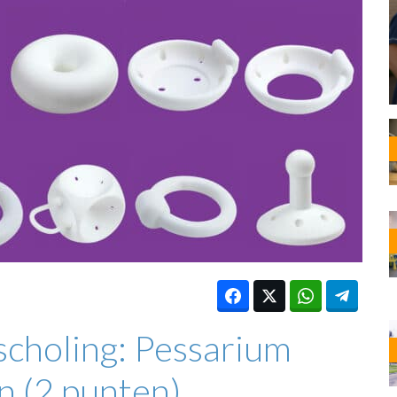
OST
EN
N
ANDEL
scholing: Pessarium
 (2 punten)