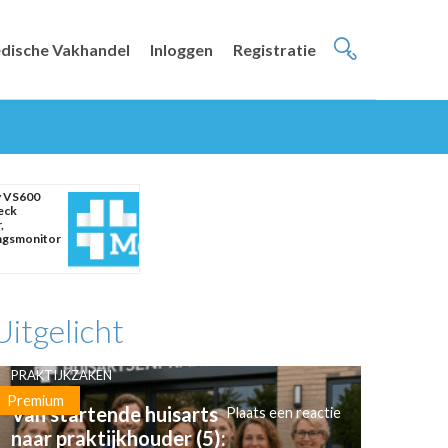
dische Vakhandel
Inloggen
Registratie
y VS600
eck
,
ngsmonitor
Uitgelicht
PRAKTIJKZAKEN
Premium
Van startende huisarts
Plaats een reactie
naar praktijkhouder (5):