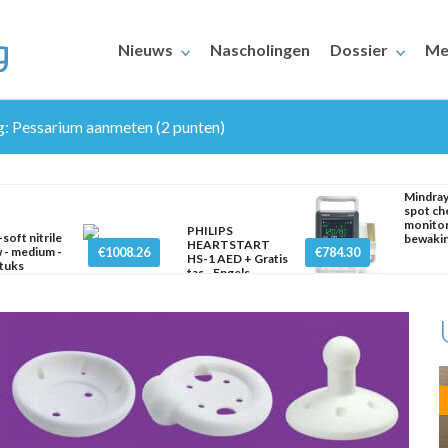
Nieuws
Nascholingen
Dossier
Me
ng: Pessarium aanmeten (2 punten)
Mindra
spot ch
monitor
PHILIPS
soft nitrile
bewaki
HEARTSTART
 - medium -
€1008.26
€784.30
HS-1 AED + Gratis
tuks
ERAARS
tas - Engels