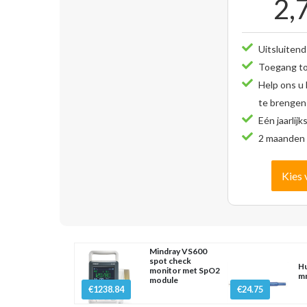
2,
Uitsluitend
Toegang tot
Help ons u
te brengen
Eén jaarlijk
2 maanden 
Kies 
Mindray VS600
spot check
Hu
monitor met SpO2
mm
module
€1238.84
€24.75