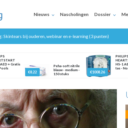
Nieuws
Nascholingen
Dossier
Me
g: Skintears bij ouderen, webinar en e-learning (3 punten)
IPS
PHILIP
RTSTART
HEART
AED + Gratis
HS-1 AE
Peha-soft nitrile
 Pools
tas - N
blauw - medium -
€8.22
€1008.26
150 stuks
ERAARS