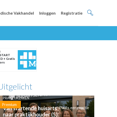
dische Vakhandel
Inloggen
Registratie
S
START
D + Gratis
oors
Uitgelicht
PRAKTIJKZAKEN
Premium
Van startende huisarts
Plaats een reactie
naar praktijkhouder (5):