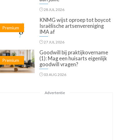
28 JUL 2026
KNMG wijst oproep tot boycot
Israëlische artsenvereniging
Premium
IMA af
27 JUL 2026
Goodwill bij praktijkovername
(1): Mag een huisarts eigenlijk
Premium
goodwill vragen?
03 AUG 2026
Advertentie