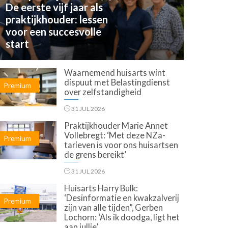
De eerste vijf jaar als
praktijkhouder: lessen
voor een succesvolle
start
Waarnemend huisarts wint
dispuut met Belastingdienst
Premium
over zelfstandigheid
31 JUL 2026
Praktijkhouder Marie Annet
Vollebregt: ‘Met deze NZa-
Premium
tarieven is voor ons huisartsen
de grens bereikt’
31 JUL 2026
Huisarts Harry Bulk:
‘Desinformatie en kwakzalverij
Premium
zijn van alle tijden”, Gerben
Lochorn: ‘Als ik doodga, ligt het
aan jullie’