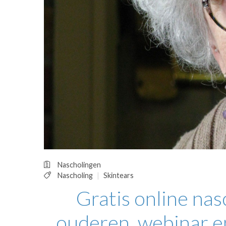
OPINIE
HUISARTSENP
PRAKTIJKZAK
TARIEVEN
VPHUISARTSE
MEDISCHE VAKH
INLOGGEN
REGISTRATIE
Nascholingen
Nascholing
Skintears
Gratis online nasc
ouderen, webinar en