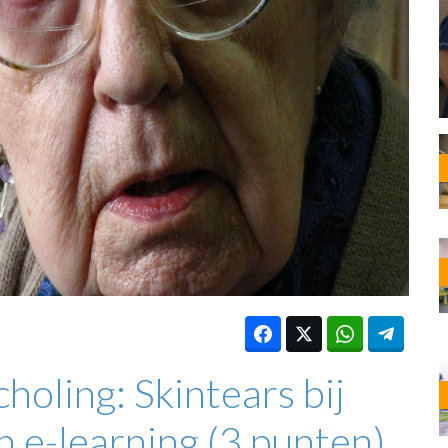
OST
EN
N
ANDEL
holing: Skintears bij
 e-learning (3 punten)