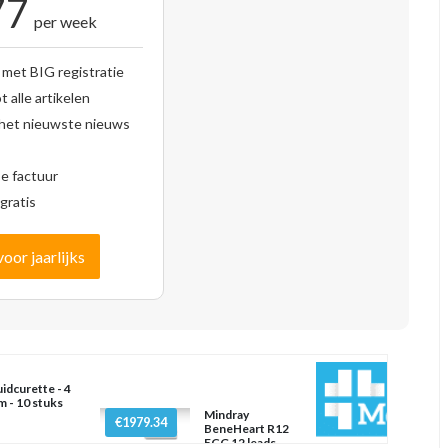
77
per week
 met BIG registratie
 alle artikelen
 het nieuwste nieuws
se factuur
gratis
voor jaarlijks
idcurette - 4
 - 10 stuks
Mindray
€1979.34
BeneHeart R12
ECG 12 leads