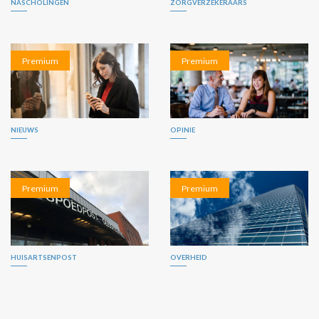
NASCHOLINGEN
ZORGVERZEKERAARS
Premium
Premium
NIEUWS
OPINIE
Premium
Premium
HUISARTSENPOST
OVERHEID