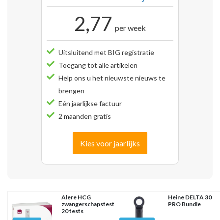
2,77
per week
Uitsluitend met BIG registratie
Toegang tot alle artikelen
Help ons u het nieuwste nieuws te
brengen
Eén jaarlijkse factuur
2 maanden gratis
Kies voor jaarlijks
Alere HCG
Heine DELTA 30
zwangerschapstest
PRO Bundle
20 tests