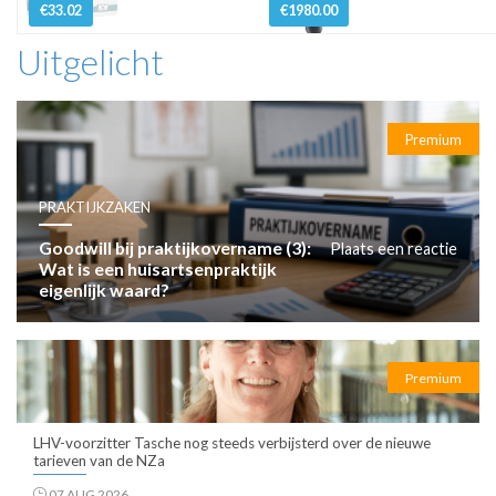
€33.02
€1980.00
Uitgelicht
Premium
PRAKTIJKZAKEN
Goodwill bij praktijkovername (3):
Plaats een reactie
Wat is een huisartsenpraktijk
eigenlijk waard?
Premium
LHV-voorzitter Tasche nog steeds verbijsterd over de nieuwe
tarieven van de NZa
07 AUG 2026