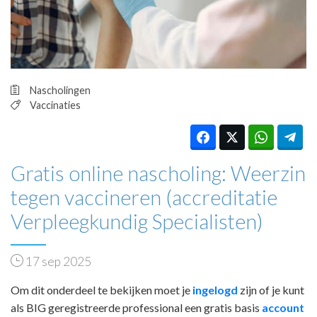
HUISARTSENPOST
PRAKTIJKZAKEN
TARIEVEN
VPHUISARTSEN
MEDISCHE VAKHANDEL
Nascholingen
INLOGGEN
Vaccinaties
REGISTRATIE
Gratis online nascholing: Weerzin
tegen vaccineren (accreditatie
Verpleegkundig Specialisten)
17 sep 2025
Om dit onderdeel te bekijken moet je
ingelogd
zijn of je kunt
als BIG geregistreerde professional een gratis basis
account