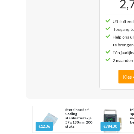
2,
Uitsluitend
Toegang tot
Help ons u
te brengen
Eén jaarlijk
2 maanden 
Kies 
Stereinox Self-
Mi
Sealing
sp
sterilisatiezakje
mo
57 x 130 mm 200
be
€12.36
€784.30
stuks