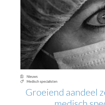
OPINIE
HUISARTSENP
PRAKTIJKZAK
TARIEVEN
VPHUISARTSE
MEDISCHE VAKH
INLOGGEN
REGISTRATIE
Nieuws
Medisch specialisten
Groeiend aandeel ze
medisch spec