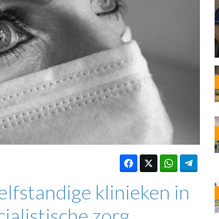
OST
EN
N
ANDEL
lfstandige klinieken in
ialistische zorg