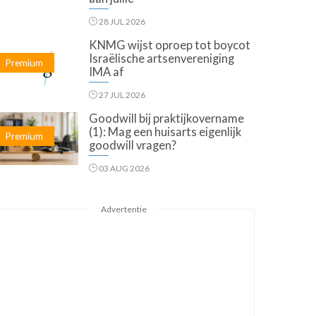
28 JUL 2026
KNMG wijst oproep tot boycot
Israëlische artsenvereniging
Premium
IMA af
27 JUL 2026
Goodwill bij praktijkovername
(1): Mag een huisarts eigenlijk
Premium
goodwill vragen?
03 AUG 2026
Advertentie