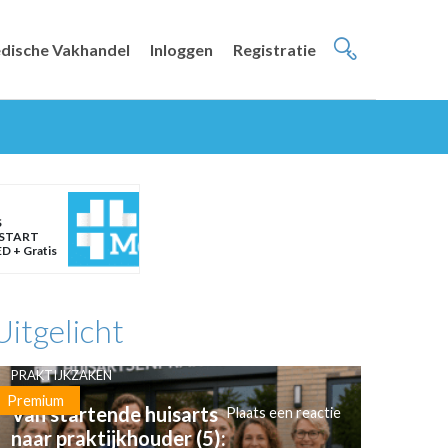
dische Vakhandel
Inloggen
Registratie
S
START
D + Gratis
Uitgelicht
PRAKTIJKZAKEN
Premium
Van startende huisarts
Plaats een reactie
naar praktijkhouder (5):