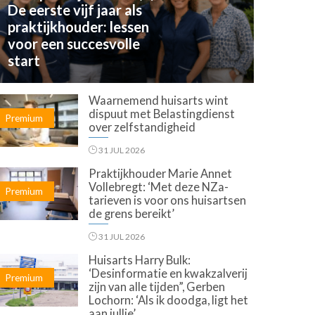
De eerste vijf jaar als
praktijkhouder: lessen
voor een succesvolle
start
Waarnemend huisarts wint
dispuut met Belastingdienst
Premium
over zelfstandigheid
31 JUL 2026
Praktijkhouder Marie Annet
Vollebregt: ‘Met deze NZa-
Premium
tarieven is voor ons huisartsen
de grens bereikt’
31 JUL 2026
Huisarts Harry Bulk:
‘Desinformatie en kwakzalverij
Premium
zijn van alle tijden”, Gerben
Lochorn: ‘Als ik doodga, ligt het
aan jullie’