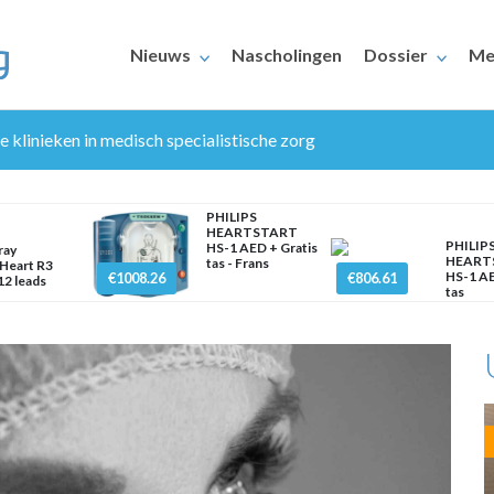
Nieuws
Nascholingen
Dossier
Me
 klinieken in medisch specialistische zorg
PHILIPS
HEARTSTART
PHILIP
HS-1 AED + Gratis
ray
HEART
tas - Frans
Heart R3
HS-1 AE
€1008.26
€806.61
2 leads
tas
ERAARS