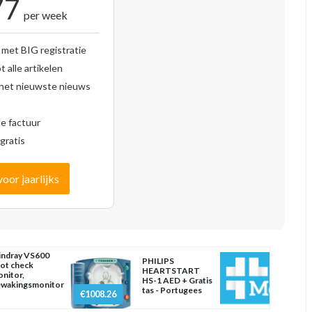
77
per week
 met BIG registratie
 alle artikelen
 het nieuwste nieuws
se factuur
gratis
voor jaarlijks
ndray VS600
PHILIPS
ot check
HEARTSTART
nitor,
HS-1 AED + Gratis
wakingsmonitor
tas - Portugees
€1008.26