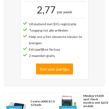
2,77
per week
Uitsluitend met BIG registratie
Toegang tot alle artikelen
Help ons u het nieuwste nieuws te
brengen
Eén jaarlijkse factuur
2 maanden gratis
Kies voor jaarlijks
Mindray VS600
spot check
Contec 600G ECG
monitor met SpO2
12 leads
module