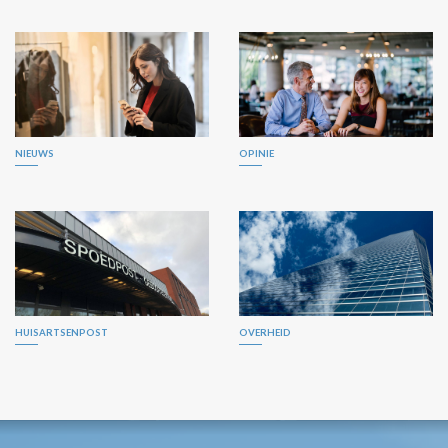
NIEUWS
OPINIE
HUISARTSENPOST
OVERHEID