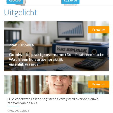
€904.96
€1238.84
Uitgelicht
Premium
PRAKTIJKZAKEN
Goodwill bij praktijkovername (3):
Plaats een reactie
Wat is een huisartsenpraktijk
eigenlijk waard?
Premium
LHV-voorzitter Tasche nog steeds verbijsterd over de nieuwe
tarieven van de NZa
07 AUG 2026