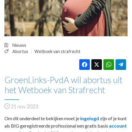
HUISARTSENPOST
PRAKTIJKZAKEN
TARIEVEN
VPHUISARTSEN
MEDISCHE VAKHANDEL
INLOGGEN
Nieuws
REGISTRATIE
Abortus
Wetboek van strafrecht
GroenLinks-PvdA wil abortus uit
het Wetboek van Strafrecht
21 nov 2023
Om dit onderdeel te bekijken moet je
ingelogd
zijn of je kunt
als BIG geregistreerde professional een gratis basis
account