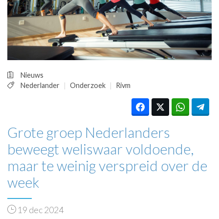
HUISARTSENPOST
PRAKTIJKZAKEN
TARIEVEN
VPHUISARTSEN
MEDISCHE VAKHANDEL
INLOGGEN
Nieuws
REGISTRATIE
Nederlander
Onderzoek
Rivm
Grote groep Nederlanders
beweegt weliswaar voldoende,
maar te weinig verspreid over de
week
19 dec 2024