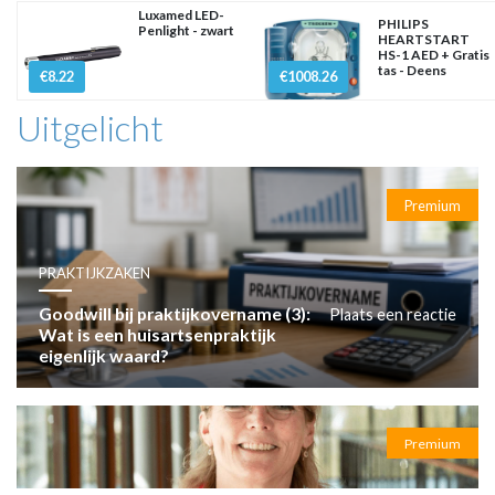
Luxamed LED-
PHILIPS
Penlight - zwart
HEARTSTART
HS-1 AED + Gratis
tas - Deens
€8.22
€1008.26
Uitgelicht
Premium
PRAKTIJKZAKEN
Goodwill bij praktijkovername (3):
Plaats een reactie
Wat is een huisartsenpraktijk
eigenlijk waard?
Premium