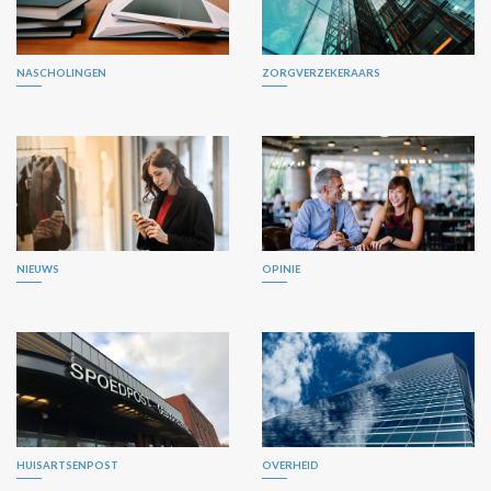
NASCHOLINGEN
ZORGVERZEKERAARS
NIEUWS
OPINIE
HUISARTSENPOST
OVERHEID