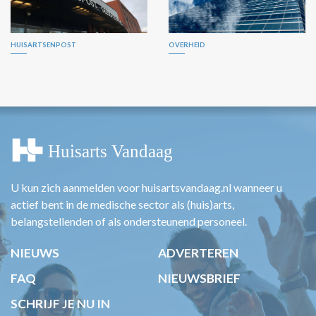
HUISARTSENPOST
OVERHEID
U kun zich aanmelden voor huisartsvandaag.nl wanneer u
actief bent in de medische sector als (huis)arts,
belangstellenden of als ondersteunend personeel.
NIEUWS
ADVERTEREN
FAQ
NIEUWSBRIEF
SCHRIJF JE NU IN