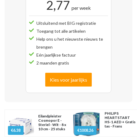
2,77
per week
Uitsluitend met BIG registratie
Toegang tot alle artikelen
Help ons u het nieuwste nieuws te
brengen
Eén jaarlijkse factuur
2 maanden gratis
Kies voor jaarlijks
PHILIPS
Eilandpleister
HEARTSTART
Cosmopor E -
HS-1 AED + Gratis
Steriel - Wit - 8 x
tas - Frans
10 cm - 25 stuks
€6.38
€1008.26