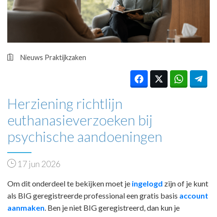
HUISARTSENPOST
PRAKTIJKZAKEN
TARIEVEN
VPHUISARTSEN
MEDISCHE VAKHANDEL
Nieuws
Praktijkzaken
INLOGGEN
REGISTRATIE
Herziening richtlijn
euthanasieverzoeken bij
psychische aandoeningen
17 jun 2026
Om dit onderdeel te bekijken moet je
ingelogd
zijn of je kunt
als BIG geregistreerde professional een gratis basis
account
aanmaken
. Ben je niet BIG geregistreerd, dan kun je