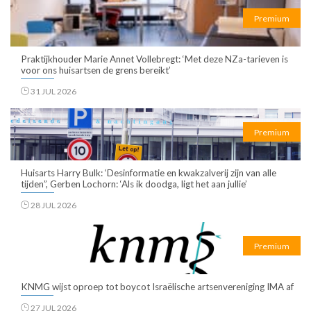
Premium
Praktijkhouder Marie Annet Vollebregt: ‘Met deze NZa-tarieven is
voor ons huisartsen de grens bereikt’
31 JUL 2026
Premium
Huisarts Harry Bulk: ‘Desinformatie en kwakzalverij zijn van alle
tijden”, Gerben Lochorn: ‘Als ik doodga, ligt het aan jullie’
28 JUL 2026
Premium
KNMG wijst oproep tot boycot Israëlische artsenvereniging IMA af
27 JUL 2026