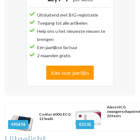
Uitsluitend met BIG registratie
Toegang tot alle artikelen
Help ons u het nieuwste nieuws te
brengen
Eén jaarlijkse factuur
2 maanden gratis
Kies voor jaarlijks
Alere HCG
zwangerschapstes
Contec 600G ECG
20 tests
12 leads
€904.96
€33.02
Uitgelicht