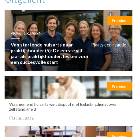
Premium
PRAKTIJKZAKEN
Van startende huisarts naar
Plaats een reactie
praktijkhouder (5): De eerste vijf
jaar als praktijkhouder: lessen voor
een succesvolle start
Premium
Waarnemend huisarts wint dispuut met Belastingdienst over
zelfstandigheid
31 JUL 2026
Premium