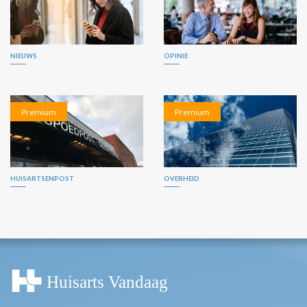
NIEUWS
OPINIE
Premium
Premium
HUISARTSENPOST
OVERHEID