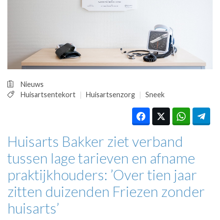
HUISARTSENPOST
PRAKTIJKZAKEN
TARIEVEN
VPHUISARTSEN
MEDISCHE VAKHANDEL
INLOGGEN
REGISTRATIE
Nieuws
Huisartsentekort
Huisartsenzorg
Sneek
Huisarts Bakker ziet verband
tussen lage tarieven en afname
praktijkhouders: ’Over tien jaar
zitten duizenden Friezen zonder
huisarts’