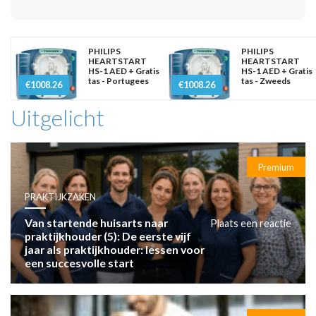
PHILIPS
PHILIPS
HEARTSTART
HEARTSTART
HS-1 AED + Gratis
HS-1 AED + Gratis
tas - Portugees
tas - Zweeds
€1008.26
€1008.26
Uitgelicht
Premium
PRAKTIJKZAKEN
Van startende huisarts naar
Plaats een reactie
praktijkhouder (5): De eerste vijf
jaar als praktijkhouder: lessen voor
een succesvolle start