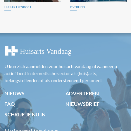
HUISARTSENPOST
OVERHEID
U kun zich aanmelden voor huisartsvandaag.nl wanneer u
actief bent in de medische sector als (huis)arts,
belangstellenden of als ondersteunend personeel.
NIEUWS
ADVERTEREN
FAQ
NIEUWSBRIEF
SCHRIJF JE NU IN