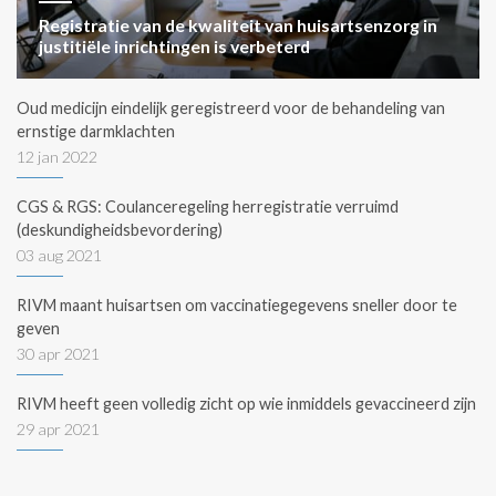
Registratie van de kwaliteit van huisartsenzorg in
justitiële inrichtingen is verbeterd
Oud medicijn eindelijk geregistreerd voor de behandeling van
ernstige darmklachten
12 jan 2022
CGS & RGS: Coulanceregeling herregistratie verruimd
(deskundigheidsbevordering)
03 aug 2021
RIVM maant huisartsen om vaccinatiegegevens sneller door te
geven
30 apr 2021
RIVM heeft geen volledig zicht op wie inmiddels gevaccineerd zijn
29 apr 2021