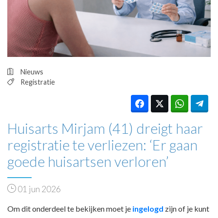
HUISARTSENPOST
PRAKTIJKZAKEN
TARIEVEN
VPHUISARTSEN
MEDISCHE VAKHANDEL
INLOGGEN
Nieuws
REGISTRATIE
Registratie
Huisarts Mirjam (41) dreigt haar
registratie te verliezen: ‘Er gaan
goede huisartsen verloren’
01 jun 2026
Om dit onderdeel te bekijken moet je
ingelogd
zijn of je kunt