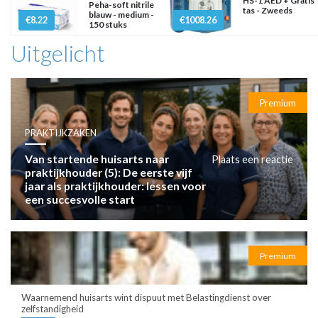
HS-1 AED + Gratis
Peha-soft nitrile
tas - Zweeds
blauw - medium -
€8.22
€1008.26
150 stuks
Uitgelicht
Premium
PRAKTIJKZAKEN
Van startende huisarts naar
Plaats een reactie
praktijkhouder (5): De eerste vijf
jaar als praktijkhouder: lessen voor
een succesvolle start
Premium
Waarnemend huisarts wint dispuut met Belastingdienst over
zelfstandigheid