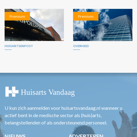
Premium
Premium
HUISARTSENPOST
OVERHEID
U kun zich aanmelden voor huisartsvandaag.nl wanneer u
actief bent in de medische sector als (huis)arts,
belangstellenden of als ondersteunend personeel.
NIEUWS
ADVERTEREN