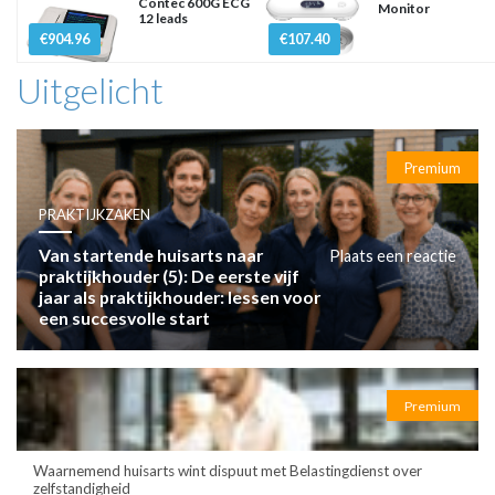
Contec 600G ECG
Monitor
12 leads
€904.96
€107.40
Uitgelicht
Premium
PRAKTIJKZAKEN
Van startende huisarts naar
Plaats een reactie
praktijkhouder (5): De eerste vijf
jaar als praktijkhouder: lessen voor
een succesvolle start
Premium
Waarnemend huisarts wint dispuut met Belastingdienst over
zelfstandigheid