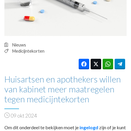
HUISARTSENPOST
PRAKTIJKZAKEN
TARIEVEN
VPHUISARTSEN
MEDISCHE VAKHANDEL
INLOGGEN
Nieuws
REGISTRATIE
Medicijntekorten
Huisartsen en apothekers willen
van kabinet meer maatregelen
tegen medicijntekorten
09 okt 2024
Om dit onderdeel te bekijken moet je
ingelogd
zijn of je kunt