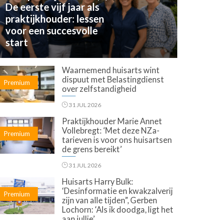
De eerste vijf jaar als
praktijkhouder: lessen
voor een succesvolle
start
Waarnemend huisarts wint
dispuut met Belastingdienst
Premium
over zelfstandigheid
31 JUL 2026
Praktijkhouder Marie Annet
Vollebregt: ‘Met deze NZa-
Premium
tarieven is voor ons huisartsen
de grens bereikt’
31 JUL 2026
Huisarts Harry Bulk:
‘Desinformatie en kwakzalverij
Premium
zijn van alle tijden”, Gerben
Lochorn: ‘Als ik doodga, ligt het
aan jullie’