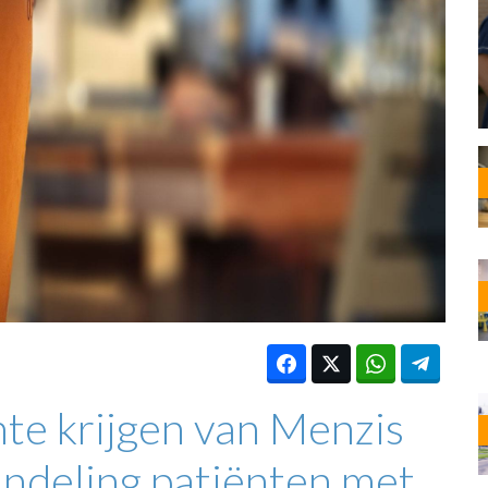
OST
EN
N
ANDEL
te krijgen van Menzis
andeling patiënten met