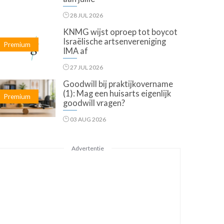
28 JUL 2026
KNMG wijst oproep tot boycot
Israëlische artsenvereniging
Premium
IMA af
27 JUL 2026
Goodwill bij praktijkovername
(1): Mag een huisarts eigenlijk
Premium
goodwill vragen?
03 AUG 2026
Advertentie