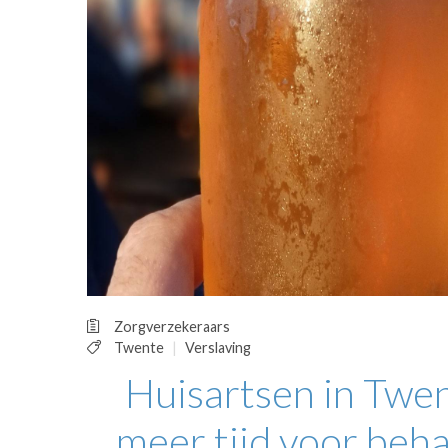
OPINIE
HUISARTSENP
PRAKTIJKZAK
TARIEVEN
VPHUISARTSE
MEDISCHE VAKH
INLOGGEN
REGISTRATIE
Zorgverzekeraars
Twente
Verslaving
Huisartsen in Twen
meer tijd voor beh