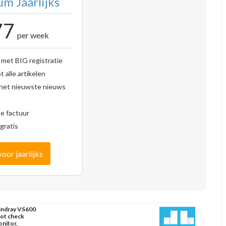
m Jaarlijks
77
per week
 met BIG registratie
 alle artikelen
 het nieuwste nieuws
se factuur
gratis
voor jaarlijks
ndray VS600
ot check
nitor,