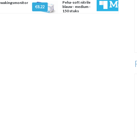
Peha-soft nitrile
wakingsmonitor
€8.22
blauw - medium -
150 stuks