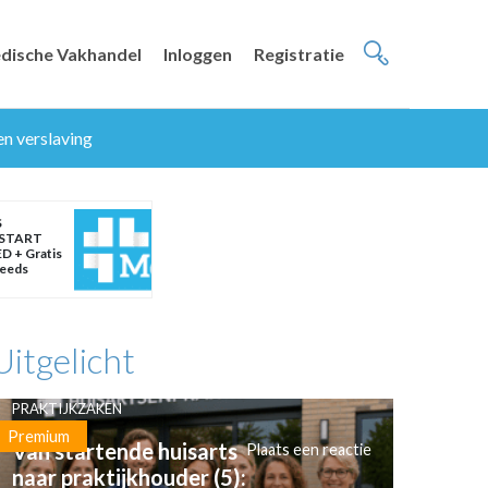
dische Vakhandel
Inloggen
Registratie
en verslaving
S
START
D + Gratis
weeds
Uitgelicht
PRAKTIJKZAKEN
Premium
Van startende huisarts
Plaats een reactie
naar praktijkhouder (5):