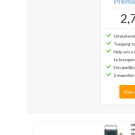
Premiu
2,
Uitsluitend
Toegang tot
Help ons u
te brengen
Eén jaarlijk
2 maanden 
Kies 
Mi
sp
mo