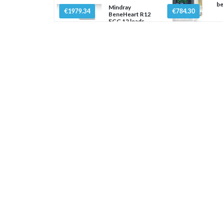
be
Mindray
€1979.34
€784.30
BeneHeart R12
ECG 12 leads