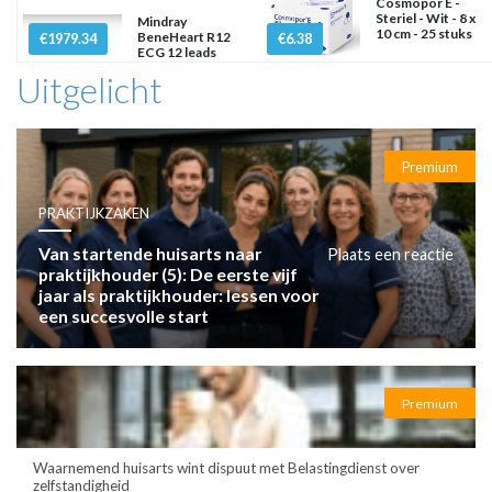
Cosmopor E -
Steriel - Wit - 8 x
Mindray
10 cm - 25 stuks
BeneHeart R12
€1979.34
€6.38
ECG 12 leads
Uitgelicht
Premium
PRAKTIJKZAKEN
Van startende huisarts naar
Plaats een reactie
praktijkhouder (5): De eerste vijf
jaar als praktijkhouder: lessen voor
een succesvolle start
Premium
Waarnemend huisarts wint dispuut met Belastingdienst over
zelfstandigheid