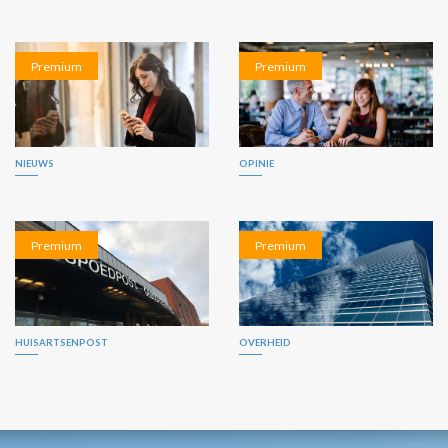
Premium
Premium
NIEUWS
OPINIE
Premium
Premium
HUISARTSENPOST
OVERHEID