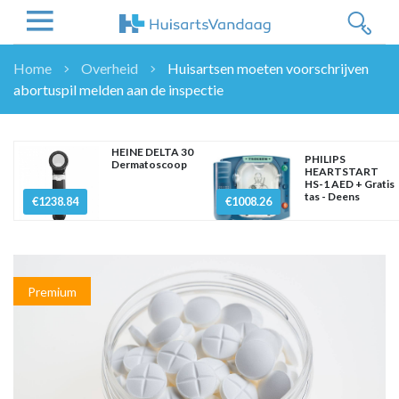
Home
Overheid
Huisartsen moeten voorschrijven
abortuspil melden aan de inspectie
NIEUWS
NIEUWS
OVERHEID
HEINE DELTA 30
PHILIPS
Dermatoscoop
HEARTSTART
WETENSCHAP
HS-1 AED + Gratis
tas - Deens
ZORGVERZEKERAARS
€1238.84
€1008.26
ICT
NASCHOLINGEN
DOSSIER
Premium
ENQUÊTES
NHG
LHV
OPINIE