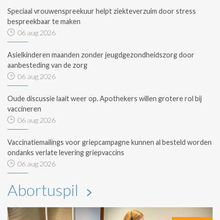
Speciaal vrouwenspreekuur helpt ziekteverzuim door stress
bespreekbaar te maken
06 aug 2026
Asielkinderen maanden zonder jeugdgezondheidszorg door
aanbesteding van de zorg
06 aug 2026
Oude discussie laait weer op. Apothekers willen grotere rol bij
vaccineren
06 aug 2026
Vaccinatiemailings voor griepcampagne kunnen al besteld worden
ondanks verlate levering griepvaccins
06 aug 2026
Abortuspil