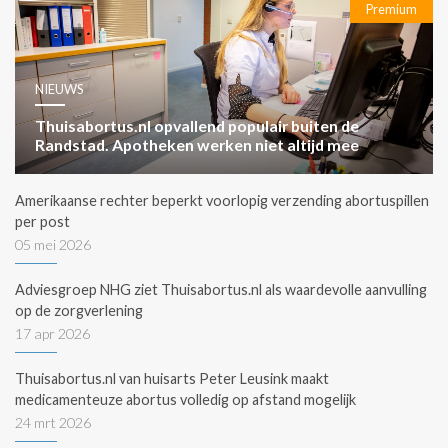
Premium
NIEUWS
Thuisabortus.nl opvallend populair buiten de
Randstad. Apotheken werken niet altijd mee
Amerikaanse rechter beperkt voorlopig verzending abortuspillen
per post
05 mei 2026
Adviesgroep NHG ziet Thuisabortus.nl als waardevolle aanvulling
op de zorgverlening
17 apr 2026
Thuisabortus.nl van huisarts Peter Leusink maakt
medicamenteuze abortus volledig op afstand mogelijk
24 mrt 2026