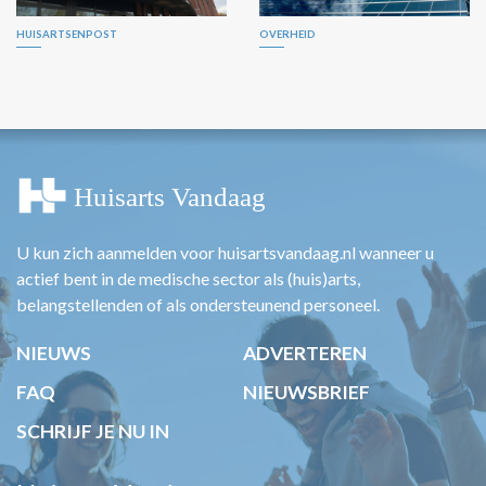
HUISARTSENPOST
OVERHEID
U kun zich aanmelden voor huisartsvandaag.nl wanneer u
actief bent in de medische sector als (huis)arts,
belangstellenden of als ondersteunend personeel.
NIEUWS
ADVERTEREN
FAQ
NIEUWSBRIEF
SCHRIJF JE NU IN