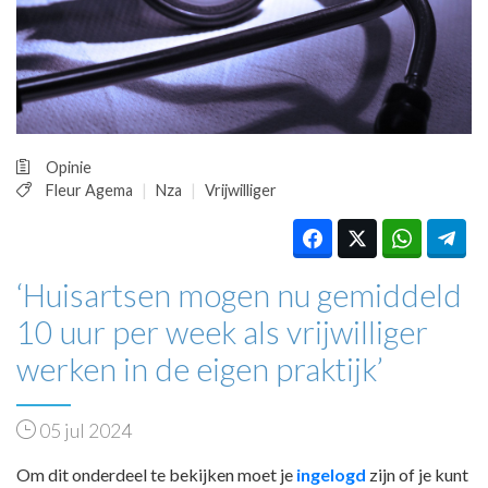
HUISARTSENPOST
PRAKTIJKZAKEN
TARIEVEN
VPHUISARTSEN
MEDISCHE VAKHANDEL
INLOGGEN
Opinie
REGISTRATIE
Fleur Agema
Nza
Vrijwilliger
‘Huisartsen mogen nu gemiddeld
10 uur per week als vrijwilliger
werken in de eigen praktijk’
05 jul 2024
Om dit onderdeel te bekijken moet je
ingelogd
zijn of je kunt