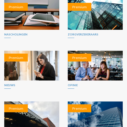
Premium
Premium
NASCHOLINGEN
ZORGVERZEKERAARS
Premium
Premium
NIEUWS
OPINIE
Premium
Premium