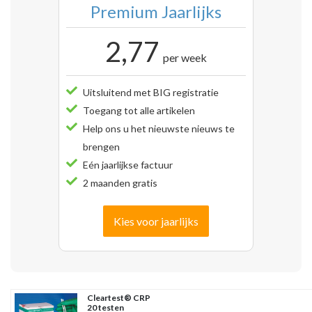
Premium Jaarlijks
2,77
per week
Uitsluitend met BIG registratie
Toegang tot alle artikelen
Help ons u het nieuwste nieuws te
brengen
Eén jaarlijkse factuur
2 maanden gratis
Kies voor jaarlijks
Cleartest® CRP
20 testen