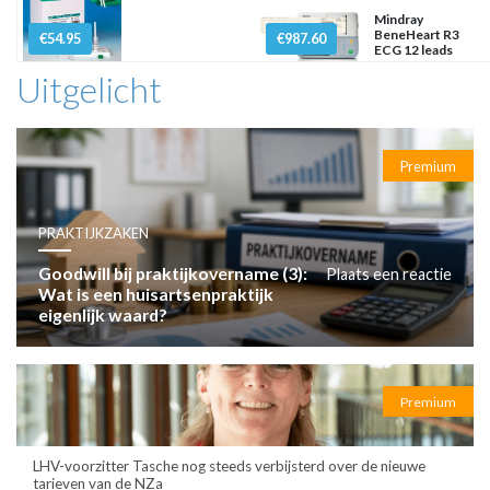
Mindray
BeneHeart R3
€54.95
€987.60
ECG 12 leads
Uitgelicht
Premium
PRAKTIJKZAKEN
Goodwill bij praktijkovername (3):
Plaats een reactie
Wat is een huisartsenpraktijk
eigenlijk waard?
Premium
LHV-voorzitter Tasche nog steeds verbijsterd over de nieuwe
tarieven van de NZa