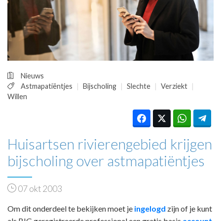
HUISARTSENPOST
PRAKTIJKZAKEN
TARIEVEN
VPHUISARTSEN
MEDISCHE VAKHANDEL
INLOGGEN
Nieuws
REGISTRATIE
Astmapatiëntjes
Bijscholing
Slechte
Verziekt
Willen
Huisartsen rivierengebied krijgen
bijscholing over astmapatiëntjes
07 okt 2003
Om dit onderdeel te bekijken moet je
ingelogd
zijn of je kunt
als BIG geregistreerde professional een gratis basis
account