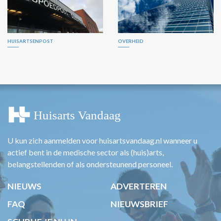
HUISARTSENPOST
OVERHEID
U kun zich aanmelden voor huisartsvandaag.nl wanneer u
actief bent in de medische sector als (huis)arts,
belangstellenden of als ondersteunend personeel.
NIEUWS
ADVERTEREN
FAQ
NIEUWSBRIEF