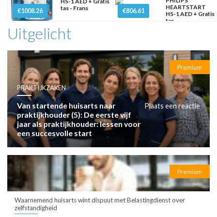
PHILIPS
HS-1 AED + Gratis
HEARTSTART
tas - Frans
€1008.26
€806.61
HS-1 AED + Gratis
tas
Uitgelicht
Premium
PRAKTIJKZAKEN
Van startende huisarts naar
Plaats een reactie
praktijkhouder (5): De eerste vijf
jaar als praktijkhouder: lessen voor
een succesvolle start
Premium
Waarnemend huisarts wint dispuut met Belastingdienst over
zelfstandigheid