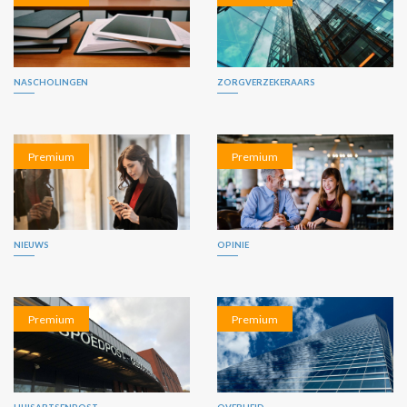
NASCHOLINGEN
ZORGVERZEKERAARS
Premium
Premium
NIEUWS
OPINIE
Premium
Premium