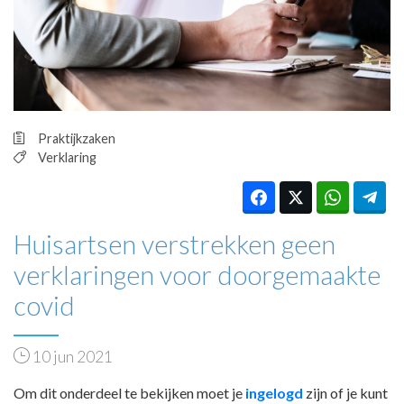
HUISARTSENPOST
PRAKTIJKZAKEN
TARIEVEN
VPHUISARTSEN
MEDISCHE VAKHANDEL
INLOGGEN
Praktijkzaken
REGISTRATIE
Verklaring
Huisartsen verstrekken geen
verklaringen voor doorgemaakte
covid
10 jun 2021
Om dit onderdeel te bekijken moet je
ingelogd
zijn of je kunt