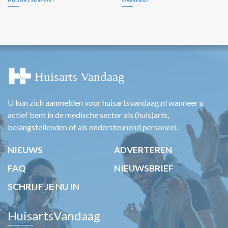
HUISARTSENPOST
OVERHEID
U kun zich aanmelden voor huisartsvandaag.nl wanneer u
actief bent in de medische sector als (huis)arts,
belangstellenden of als ondersteunend personeel.
NIEUWS
ADVERTEREN
FAQ
NIEUWSBRIEF
SCHRIJF JE NU IN
HuisartsVandaag