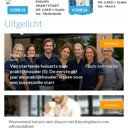
PHILIPS
HS-1 AED + Gratis
HEARTSTART
tas - Noors
HS-1 AED + Gratis
€1008.26
€1008.26
tas - Nederlands
Uitgelicht
Premium
PRAKTIJKZAKEN
Van startende huisarts naar
Plaats een reactie
praktijkhouder (5): De eerste vijf
jaar als praktijkhouder: lessen voor
een succesvolle start
Premium
Waarnemend huisarts wint dispuut met Belastingdienst over
zelfstandigheid