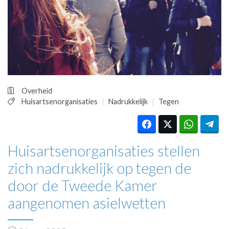
HUISARTSENPOST
PRAKTIJKZAKEN
TARIEVEN
VPHUISARTSEN
MEDISCHE VAKHANDEL
INLOGGEN
REGISTRATIE
Overheid
Huisartsenorganisaties
Nadrukkelijk
Tegen
Huisartsenorganisaties stellen
zich nadrukkelijk op tegen de
door de Tweede Kamer
aangenomen asielwetten