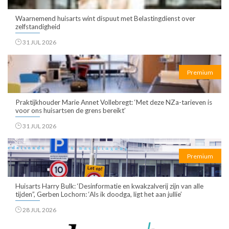
Waarnemend huisarts wint dispuut met Belastingdienst over
zelfstandigheid
31 JUL 2026
Premium
Praktijkhouder Marie Annet Vollebregt: ‘Met deze NZa-tarieven is
voor ons huisartsen de grens bereikt’
31 JUL 2026
Premium
Huisarts Harry Bulk: ‘Desinformatie en kwakzalverij zijn van alle
tijden”, Gerben Lochorn: ‘Als ik doodga, ligt het aan jullie’
28 JUL 2026