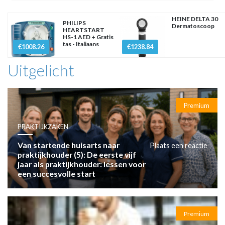
HEINE DELTA 30
PHILIPS
Dermatoscoop
HEARTSTART
HS-1 AED + Gratis
tas - Italiaans
€1008.26
€1238.84
Uitgelicht
Premium
PRAKTIJKZAKEN
Van startende huisarts naar
Plaats een reactie
praktijkhouder (5): De eerste vijf
jaar als praktijkhouder: lessen voor
een succesvolle start
Premium