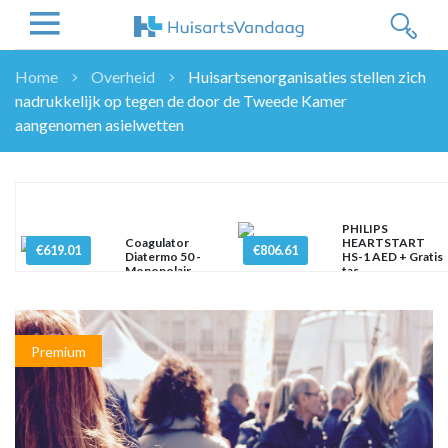
Home
Overheid
Huisartsenorganisaties stellen zich
nadrukkelijk op tegen de door de Tweede Kamer
NIEUWS
aangenomen asielwetten
NIEUWS
OVERHEID
WETENSCHAP
ZORGVERZEKERAARS
PHILIPS
Coagulator
HEARTSTART
€619.01
ICT
€806.61
Diatermo 50 -
HS-1 AED + Gratis
Monopolair
tas
NASCHOLINGEN
DOSSIER
ENQUÊTES
Premium
NHG
LHV
OPINIE