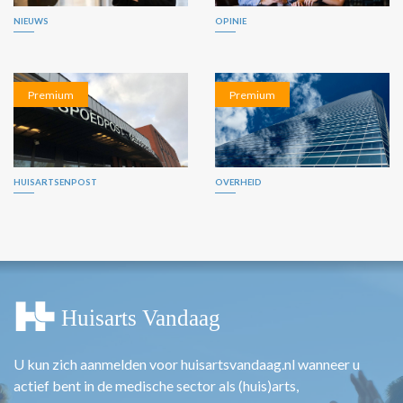
NIEUWS
OPINIE
Premium
Premium
HUISARTSENPOST
OVERHEID
U kun zich aanmelden voor huisartsvandaag.nl wanneer u
actief bent in de medische sector als (huis)arts,