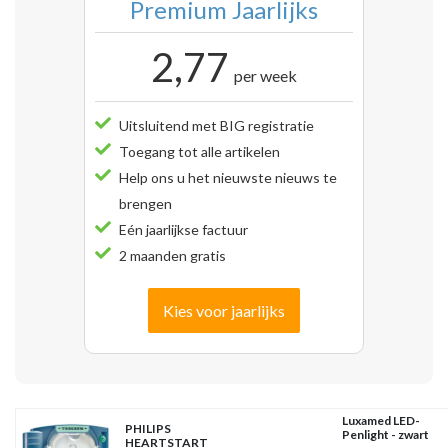
Premium Jaarlijks
2,77
per week
Uitsluitend met BIG registratie
Toegang tot alle artikelen
Help ons u het nieuwste nieuws te
brengen
Eén jaarlijkse factuur
2 maanden gratis
Kies voor jaarlijks
Luxamed LED-
PHILIPS
Penlight - zwart
HEARTSTART