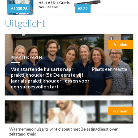
HS-1 AED + Gratis
tas - Deens
€1008.26
€8.22
Uitgelicht
Premium
PRAKTIJKZAKEN
Van startende huisarts naar
Plaats een reactie
praktijkhouder (5): De eerste vijf
jaar als praktijkhouder: lessen voor
een succesvolle start
Premium
Waarnemend huisarts wint dispuut met Belastingdienst over
zelfstandigheid