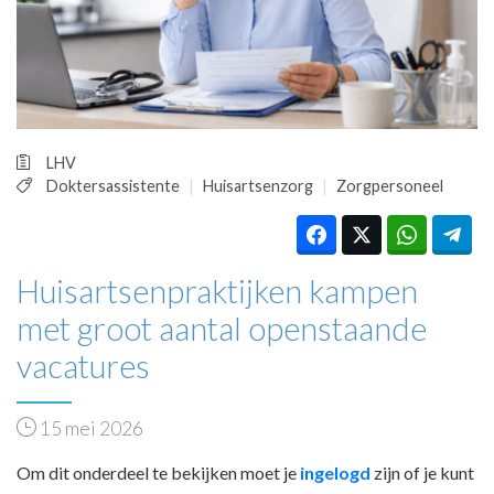
HUISARTSENPOST
PRAKTIJKZAKEN
TARIEVEN
VPHUISARTSEN
MEDISCHE VAKHANDEL
INLOGGEN
LHV
REGISTRATIE
Doktersassistente
Huisartsenzorg
Zorgpersoneel
Huisartsenpraktijken kampen
met groot aantal openstaande
vacatures
15 mei 2026
Om dit onderdeel te bekijken moet je
ingelogd
zijn of je kunt