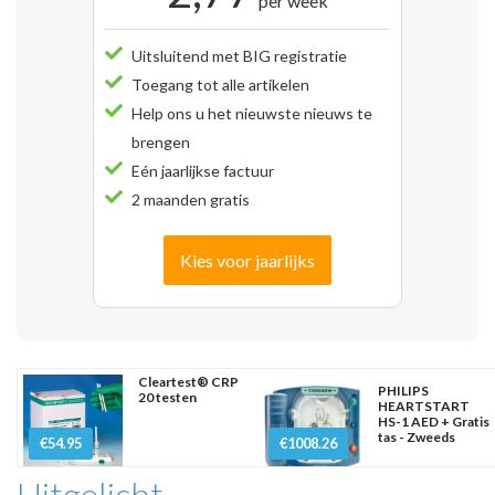
per week
Uitsluitend met BIG registratie
Toegang tot alle artikelen
Help ons u het nieuwste nieuws te
brengen
Eén jaarlijkse factuur
2 maanden gratis
Kies voor jaarlijks
Cleartest® CRP
PHILIPS
20 testen
HEARTSTART
HS-1 AED + Gratis
tas - Zweeds
€54.95
€1008.26
Uitgelicht