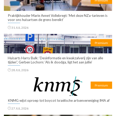
Premium
Praktijkhouder Marie Annet Vollebregt: ‘Met deze NZa-tarieven is
voor ons huisartsen de grens bereikt’
31 JUL 2026
Premium
Huisarts Harry Bulk: ‘Desinformatie en kwakzalverij zijn van alle
tijden”, Gerben Lochorn: ‘Als ik doodga, ligt het aan jullie’
28 JUL 2026
Premium
KNMG wijst oproep tot boycot Israëlische artsenvereniging IMA af
27 JUL 2026