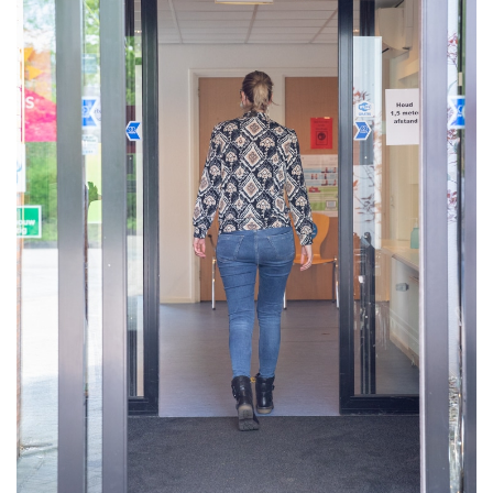
HUISARTSENPOST
PRAKTIJKZAKEN
TARIEVEN
VPHUISARTSEN
MEDISCHE VAKHANDEL
INLOGGEN
REGISTRATIE