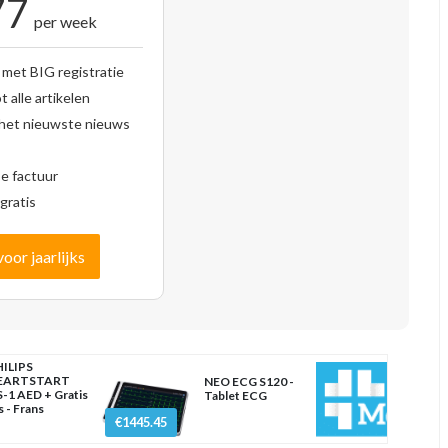
77
per week
 met BIG registratie
 alle artikelen
 het nieuwste nieuws
se factuur
gratis
voor jaarlijks
ILIPS
EARTSTART
NEO ECG S120 -
-1 AED + Gratis
Tablet ECG
s - Frans
€1445.45