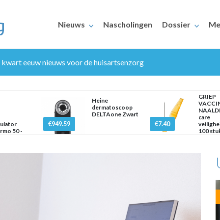
Nieuws
Nascholingen
Dossier
Me
n kwart eeuw nieuws voor de huisartsenzorg
GRIEP
Heine
VACCI
dermatoscoop
NAALDE
DELTAone Zwart
care
€949.59
€7.40
ulator
veilighe
rmo 50 -
100 stu
ERAARS
polair
mm x