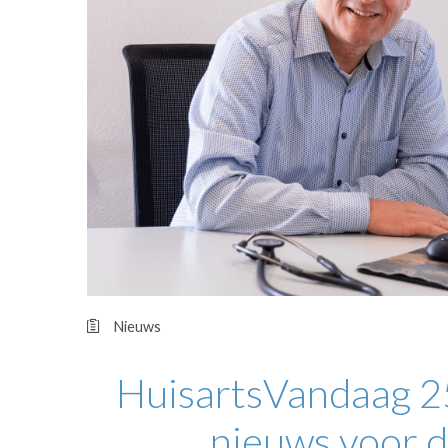
OPINIE
HUISARTSENP
PRAKTIJKZAK
TARIEVEN
VPHUISARTSE
MEDISCHE VAKH
INLOGGEN
REGISTRATIE
Nieuws
HuisartsVandaag 25
nieuws voor d