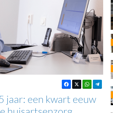
OST
EN
N
ANDEL
 jaar: een kwart eeuw
e huisartsenzorg