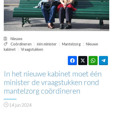
HUISARTSENPOST
PRAKTIJKZAKEN
TARIEVEN
VPHUISARTSEN
MEDISCHE VAKHANDEL
INLOGGEN
Nieuws
REGISTRATIE
Coördineren
één minister
Mantelzorg
Nieuwe
kabinet
Vraagstukken
In het nieuwe kabinet moet één
minister de vraagstukken rond
mantelzorg coördineren
14 jun 2024