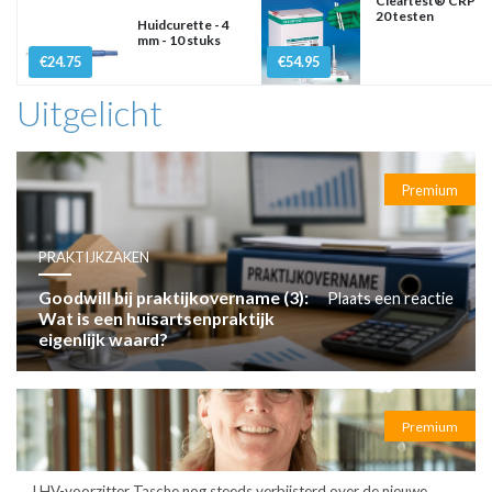
Cleartest® CRP
20 testen
Huidcurette - 4
mm - 10 stuks
€24.75
€54.95
Uitgelicht
Premium
PRAKTIJKZAKEN
Goodwill bij praktijkovername (3):
Plaats een reactie
Wat is een huisartsenpraktijk
eigenlijk waard?
Premium
LHV-voorzitter Tasche nog steeds verbijsterd over de nieuwe