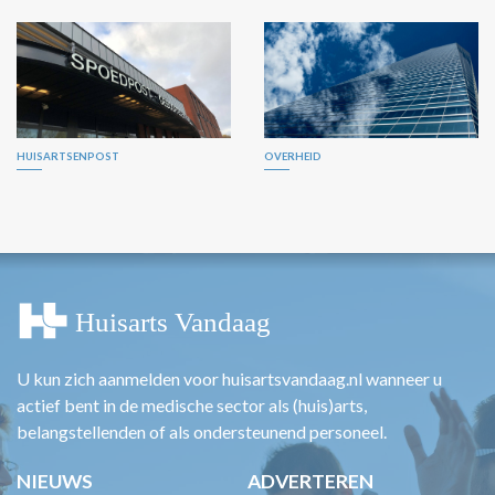
HUISARTSENPOST
OVERHEID
U kun zich aanmelden voor huisartsvandaag.nl wanneer u
actief bent in de medische sector als (huis)arts,
belangstellenden of als ondersteunend personeel.
NIEUWS
ADVERTEREN