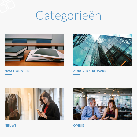
Categorieën
NASCHOLINGEN
ZORGVERZEKERAARS
NIEUWS
OPINIE