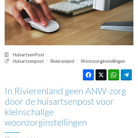
HUISARTSENPOST
PRAKTIJKZAKEN
TARIEVEN
VPHUISARTSEN
MEDISCHE VAKHANDEL
INLOGGEN
REGISTRATIE
HuisartsenPost
Huisartsenpost
Rivierenland
Woonzorginstellingen
In Rivierenland geen ANW-zorg
door de huisartsenpost voor
kleinschalige
woonzorginstellingen