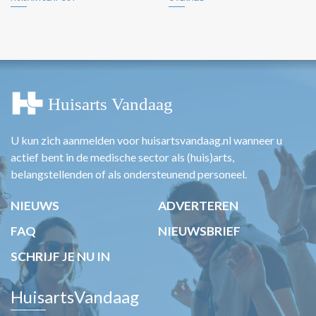
U kun zich aanmelden voor huisartsvandaag.nl wanneer u
actief bent in de medische sector als (huis)arts,
belangstellenden of als ondersteunend personeel.
NIEUWS
ADVERTEREN
FAQ
NIEUWSBRIEF
SCHRIJF JE NU IN
HuisartsVandaag