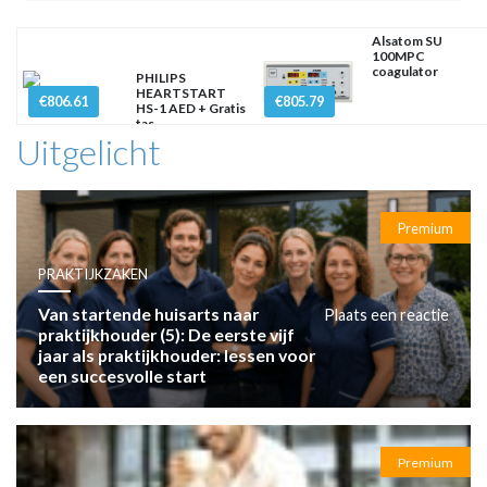
Alsatom SU
100MPC
coagulator
PHILIPS
HEARTSTART
€806.61
€805.79
HS-1 AED + Gratis
tas
Uitgelicht
Premium
PRAKTIJKZAKEN
Van startende huisarts naar
Plaats een reactie
praktijkhouder (5): De eerste vijf
jaar als praktijkhouder: lessen voor
een succesvolle start
Premium