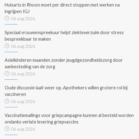
Huisarts in Rhoon moet per direct stoppen met werken na
ingrijpen IGJ
06 aug 2026
Speciaal vrouwenspreekuur helpt ziekteverzuim door stress
bespreekbaar te maken
06 aug 2026
Asielkinderen maanden zonder jeugdgezondheidszorg door
aanbesteding van de zorg
06 aug 2026
Oude discussie laait weer op. Apothekers willen grotere rol bij
vaccineren
06 aug 2026
Vaccinatiemailings voor griepcampagne kunnen al besteld worden
ondanks verlate levering griepvaccins
06 aug 2026