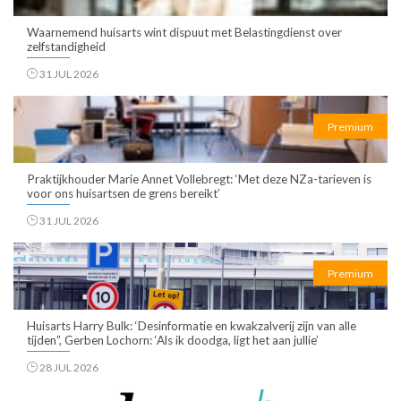
Waarnemend huisarts wint dispuut met Belastingdienst over
zelfstandigheid
31 JUL 2026
Premium
Praktijkhouder Marie Annet Vollebregt: ‘Met deze NZa-tarieven is
voor ons huisartsen de grens bereikt’
31 JUL 2026
Premium
Huisarts Harry Bulk: ‘Desinformatie en kwakzalverij zijn van alle
tijden”, Gerben Lochorn: ‘Als ik doodga, ligt het aan jullie’
28 JUL 2026