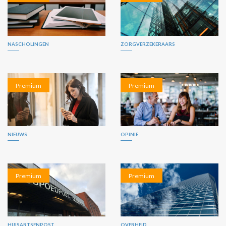
NASCHOLINGEN
ZORGVERZEKERAARS
Premium
Premium
NIEUWS
OPINIE
Premium
Premium
HUISARTSENPOST
OVERHEID