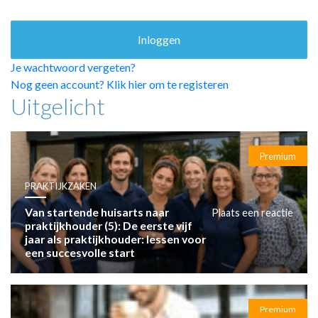
HUISARTSENPOST
PRAKTIJKZAKEN
TARIEVEN
VPHUISARTSEN
Je wachtwoord vergeten?
MEDISCHE VAKHANDEL
Nog geen account? Klik hier om te registeren
Uitgelicht
INLOGGEN
REGISTRATIE
Premium
PRAKTIJKZAKEN
Van startende huisarts naar
Plaats een reactie
praktijkhouder (5): De eerste vijf
jaar als praktijkhouder: lessen voor
een succesvolle start
Premium