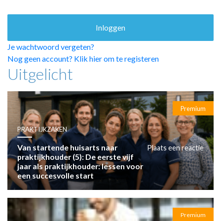
HUISARTSENPOST
PRAKTIJKZAKEN
TARIEVEN
VPHUISARTSEN
Je wachtwoord vergeten?
MEDISCHE VAKHANDEL
Nog geen account? Klik hier om te registeren
Uitgelicht
INLOGGEN
REGISTRATIE
Premium
PRAKTIJKZAKEN
Van startende huisarts naar
Plaats een reactie
praktijkhouder (5): De eerste vijf
jaar als praktijkhouder: lessen voor
een succesvolle start
Premium