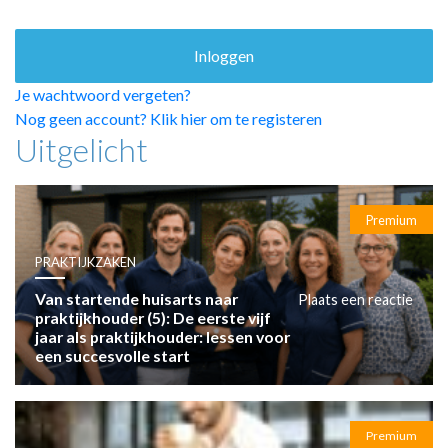
HUISARTSENPOST
PRAKTIJKZAKEN
TARIEVEN
VPHUISARTSEN
Je wachtwoord vergeten?
MEDISCHE VAKHANDEL
Nog geen account? Klik hier om te registeren
Uitgelicht
INLOGGEN
REGISTRATIE
Premium
PRAKTIJKZAKEN
Van startende huisarts naar
Plaats een reactie
praktijkhouder (5): De eerste vijf
jaar als praktijkhouder: lessen voor
een succesvolle start
Premium