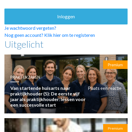
HUISARTSENPOST
PRAKTIJKZAKEN
TARIEVEN
VPHUISARTSEN
Je wachtwoord vergeten?
MEDISCHE VAKHANDEL
Nog geen account? Klik hier om te registeren
Uitgelicht
INLOGGEN
REGISTRATIE
Premium
PRAKTIJKZAKEN
Van startende huisarts naar
Plaats een reactie
praktijkhouder (5): De eerste vijf
jaar als praktijkhouder: lessen voor
een succesvolle start
Premium