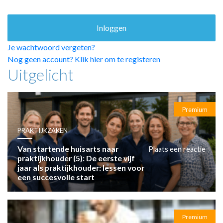
HUISARTSENPOST
PRAKTIJKZAKEN
TARIEVEN
VPHUISARTSEN
Je wachtwoord vergeten?
MEDISCHE VAKHANDEL
Nog geen account? Klik hier om te registeren
Uitgelicht
INLOGGEN
REGISTRATIE
Premium
PRAKTIJKZAKEN
Van startende huisarts naar
Plaats een reactie
praktijkhouder (5): De eerste vijf
jaar als praktijkhouder: lessen voor
een succesvolle start
Premium