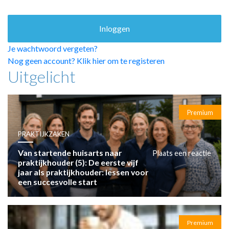
HUISARTSENPOST
PRAKTIJKZAKEN
TARIEVEN
VPHUISARTSEN
Je wachtwoord vergeten?
MEDISCHE VAKHANDEL
Nog geen account? Klik hier om te registeren
Uitgelicht
INLOGGEN
REGISTRATIE
Premium
PRAKTIJKZAKEN
Van startende huisarts naar
Plaats een reactie
praktijkhouder (5): De eerste vijf
jaar als praktijkhouder: lessen voor
een succesvolle start
Premium