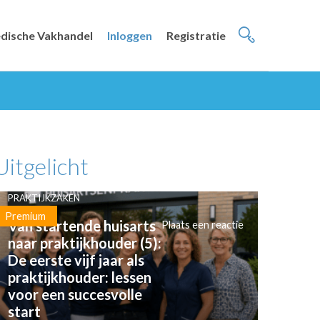
dische Vakhandel
Inloggen
Registratie
Uitgelicht
PRAKTIJKZAKEN
Premium
Van startende huisarts
Plaats een reactie
naar praktijkhouder (5):
De eerste vijf jaar als
praktijkhouder: lessen
voor een succesvolle
start