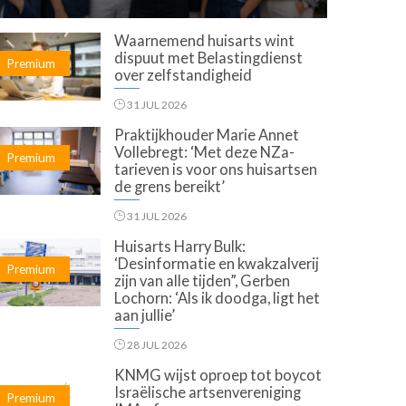
Waarnemend huisarts wint
dispuut met Belastingdienst
Premium
over zelfstandigheid
31 JUL 2026
Praktijkhouder Marie Annet
Vollebregt: ‘Met deze NZa-
Premium
tarieven is voor ons huisartsen
de grens bereikt’
31 JUL 2026
Huisarts Harry Bulk:
‘Desinformatie en kwakzalverij
Premium
zijn van alle tijden”, Gerben
Lochorn: ‘Als ik doodga, ligt het
aan jullie’
28 JUL 2026
KNMG wijst oproep tot boycot
Israëlische artsenvereniging
Premium