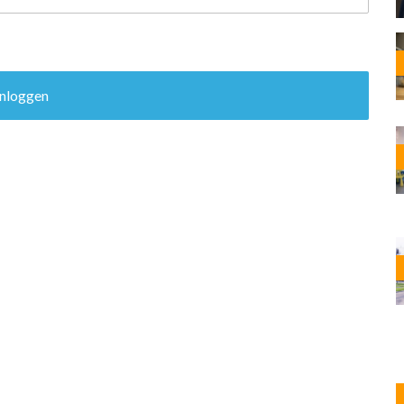
OST
EN
N
ANDEL