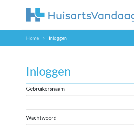
Home
Inloggen
NIEUWS
NIEUWS
OVERHEID
Inloggen
WETENSCHAP
ZORGVERZEK
Gebruikersnaam
ICT
NASCHOLINGEN
DOSSIER
ENQUÊTES
Wachtwoord
NHG
LHV