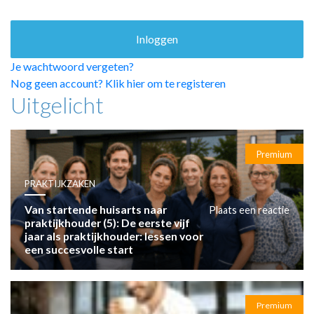
HUISARTSENPOST
PRAKTIJKZAKEN
TARIEVEN
VPHUISARTSEN
Je wachtwoord vergeten?
MEDISCHE VAKHANDEL
Nog geen account? Klik hier om te registeren
Uitgelicht
INLOGGEN
REGISTRATIE
Premium
PRAKTIJKZAKEN
Van startende huisarts naar
Plaats een reactie
praktijkhouder (5): De eerste vijf
jaar als praktijkhouder: lessen voor
een succesvolle start
Premium