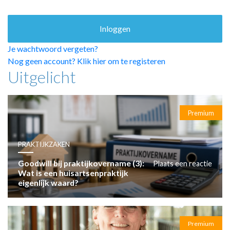
HUISARTSENPOST
PRAKTIJKZAKEN
TARIEVEN
VPHUISARTSEN
Je wachtwoord vergeten?
MEDISCHE VAKHANDEL
Nog geen account? Klik hier om te registeren
Uitgelicht
INLOGGEN
REGISTRATIE
Premium
PRAKTIJKZAKEN
Goodwill bij praktijkovername (3):
Plaats een reactie
Wat is een huisartsenpraktijk
eigenlijk waard?
Premium