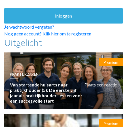
HUISARTSENPOST
PRAKTIJKZAKEN
TARIEVEN
VPHUISARTSEN
Je wachtwoord vergeten?
MEDISCHE VAKHANDEL
Nog geen account? Klik hier om te registeren
Uitgelicht
INLOGGEN
REGISTRATIE
Premium
PRAKTIJKZAKEN
Van startende huisarts naar
Plaats een reactie
praktijkhouder (5): De eerste vijf
jaar als praktijkhouder: lessen voor
een succesvolle start
Premium