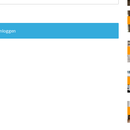
OST
EN
N
ANDEL