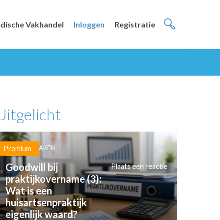
dische Vakhandel
Inloggen
Registratie
Uitgelicht
PRAKTIJKZAKEN
Premium
Goodwill bij
Plaats een reactie
praktijkovername (3):
Wat is een
huisartsenpraktijk
eigenlijk waard?