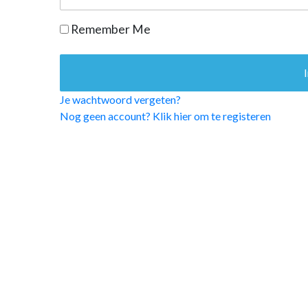
OPINIE
Remember Me
HUISARTSENP
PRAKTIJKZAK
TARIEVEN
VPHUISARTSE
Je wachtwoord vergeten?
MEDISCHE VAKH
Nog geen account? Klik hier om te registeren
INLOGGEN
REGISTRATIE