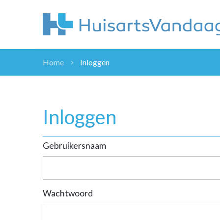
Home
Inloggen
NIEUWS
NIEUWS
OVERHEID
Inloggen
WETENSCHAP
ZORGVERZEK
Gebruikersnaam
ICT
NASCHOLINGEN
DOSSIER
ENQUÊTES
Wachtwoord
NHG
LHV