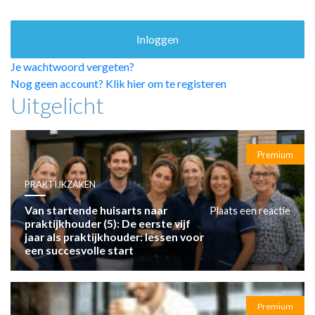
HUISARTSENPOST
PRAKTIJKZAKEN
TARIEVEN
VPHUISARTSEN
Je wachtwoord vergeten?
MEDISCHE VAKHANDEL
Nog geen account? Klik hier om te registeren
Uitgelicht
INLOGGEN
REGISTRATIE
Premium
PRAKTIJKZAKEN
Van startende huisarts naar
Plaats een reactie
praktijkhouder (5): De eerste vijf
jaar als praktijkhouder: lessen voor
een succesvolle start
Premium