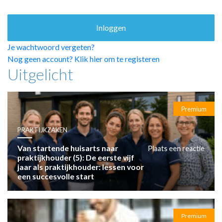
HUISARTSENPOST
PRAKTIJKZAKEN
TARIEVEN
VPHUISARTSEN
Je wachtwoord vergeten?
MEDISCHE VAKHANDEL
Nog geen account? Klik hier om te registeren
Uitgelicht
INLOGGEN
REGISTRATIE
Premium
PRAKTIJKZAKEN
Van startende huisarts naar
Plaats een reactie
praktijkhouder (5): De eerste vijf
jaar als praktijkhouder: lessen voor
een succesvolle start
Premium