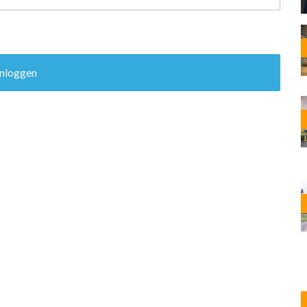
OST
EN
N
ANDEL