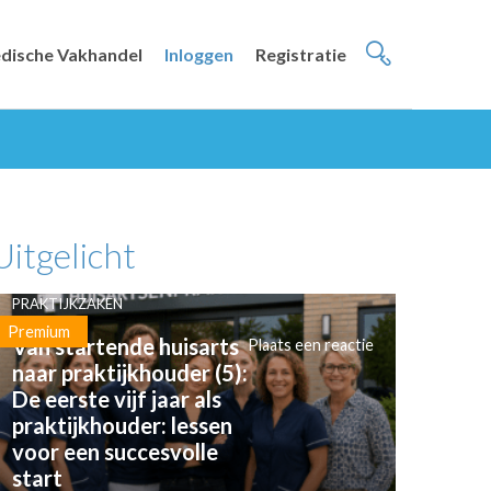
dische Vakhandel
Inloggen
Registratie
Uitgelicht
PRAKTIJKZAKEN
Premium
Van startende huisarts
Plaats een reactie
naar praktijkhouder (5):
De eerste vijf jaar als
praktijkhouder: lessen
voor een succesvolle
start