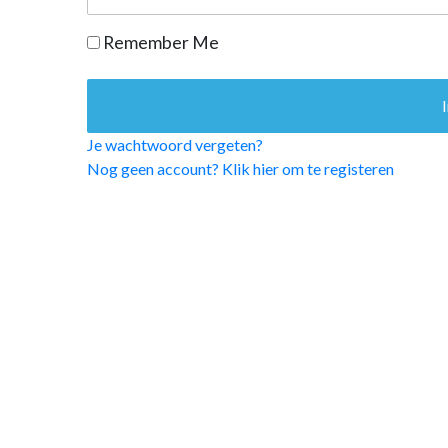
OPINIE
Remember Me
HUISARTSENP
PRAKTIJKZAK
TARIEVEN
VPHUISARTSE
Je wachtwoord vergeten?
MEDISCHE VAKH
Nog geen account? Klik hier om te registeren
INLOGGEN
REGISTRATIE