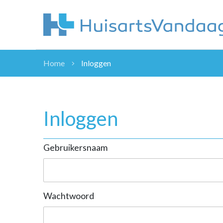
Home
Inloggen
NIEUWS
NIEUWS
OVERHEID
Inloggen
WETENSCHAP
ZORGVERZEK
Gebruikersnaam
ICT
NASCHOLINGEN
DOSSIER
ENQUÊTES
Wachtwoord
NHG
LHV