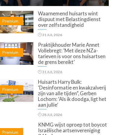
Waarnemend huisarts wint
dispuut met Belastingdienst
Premium
over zelfstandigheid
31 JUL 2026
Praktijkhouder Marie Annet
Vollebregt: ‘Met deze NZa-
Premium
tarieven is voor ons huisartsen
de grens bereikt’
31 JUL 2026
Huisarts Harry Bulk:
‘Desinformatie en kwakzalverij
Premium
zijn van alle tijden”, Gerben
Lochorn: ‘Als ik doodga, ligt het
aan jullie’
28 JUL 2026
KNMG wijst oproep tot boycot
Israëlische artsenvereniging
Premium