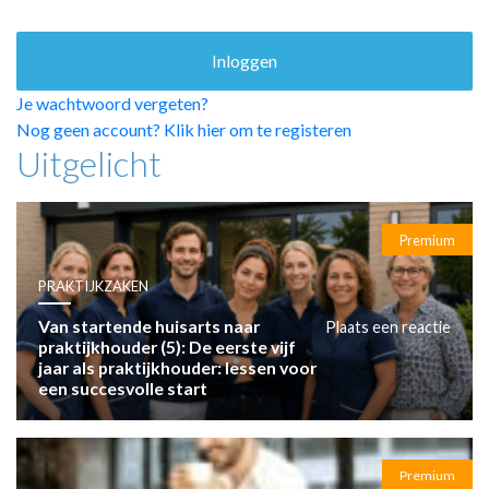
HUISARTSENPOST
PRAKTIJKZAKEN
TARIEVEN
VPHUISARTSEN
Je wachtwoord vergeten?
MEDISCHE VAKHANDEL
Nog geen account? Klik hier om te registeren
Uitgelicht
INLOGGEN
REGISTRATIE
Premium
PRAKTIJKZAKEN
Van startende huisarts naar
Plaats een reactie
praktijkhouder (5): De eerste vijf
jaar als praktijkhouder: lessen voor
een succesvolle start
Premium