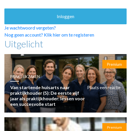
HUISARTSENPOST
PRAKTIJKZAKEN
TARIEVEN
VPHUISARTSEN
Je wachtwoord vergeten?
MEDISCHE VAKHANDEL
Nog geen account? Klik hier om te registeren
Uitgelicht
INLOGGEN
REGISTRATIE
Premium
PRAKTIJKZAKEN
Van startende huisarts naar
Plaats een reactie
praktijkhouder (5): De eerste vijf
jaar als praktijkhouder: lessen voor
een succesvolle start
Premium